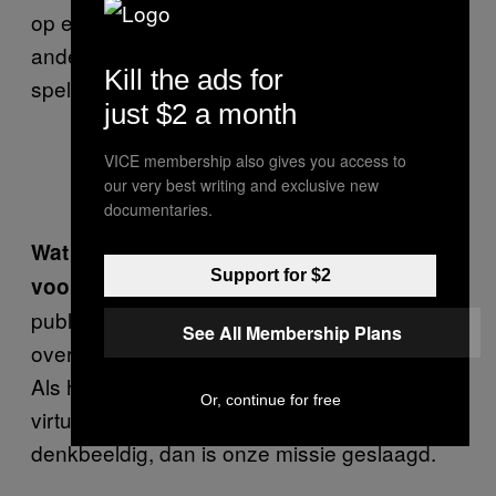
op een andere manier te zien. Het is een
andere werkelijkheid, en daar willen wij mee
Kill the ads for
spelen.
just $2 a month
VICE membership also gives you access to
our very best writing and exclusive new
©Raoul Lemercier
documentaries.
Wat hoop je dat mensen van deze
Support for $2
We willen het
voorstelling meenemen?
publiek een nieuwe sensatie geven en ze
See All Membership Plans
overweldigen met een soort magisch effect.
Als het publiek de grens tussen echt en
Or, continue for free
virtueel kan vergeten, tussen materieel en
denkbeeldig, dan is onze missie geslaagd.