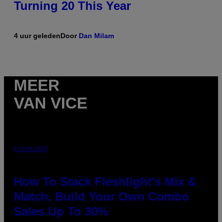
Turning 20 This Year
4 uur geleden
Door
Dan Milam
MEER
VAN VICE
FLESHLIGHT
How To Stack Fleshlight’s Mix &
Match, Build Your Own Combo
Sales Up To 30%