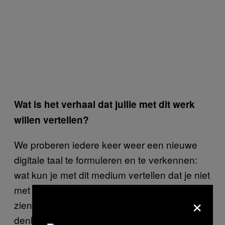
Wat is het verhaal dat jullie met dit werk
willen vertellen?
We proberen iedere keer weer een nieuwe
digitale taal te formuleren en te verkennen:
wat kun je met dit medium vertellen dat je niet
met een ander medium kan vertellen? We
×
zien augmented reality als een soort
denkbeeldige ruimte die het toestaat om dans