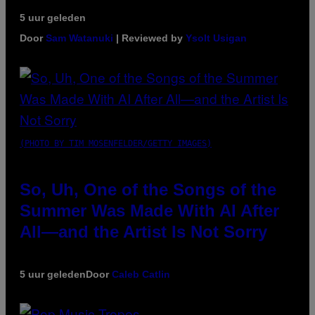
5 uur geleden
Door
Sam Watanuki
| Reviewed by
Ysolt Usigan
(PHOTO BY TIM MOSENFELDER/GETTY IMAGES)
So, Uh, One of the Songs of the
Summer Was Made With AI After
All—and the Artist Is Not Sorry
5 uur geleden
Door
Caleb Catlin