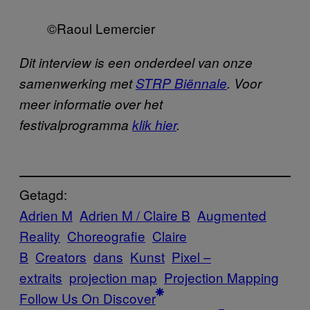
©Raoul Lemercier
Dit interview is een onderdeel van onze
samenwerking met
STRP Biënnale
.
V
oor
meer informatie over het
festivalprogramma
klik hier
.
Getagd:
Adrien M
Adrien M / Claire B
Augmented
Reality
Choreografie
Claire
B
Creators
dans
Kunst
Pixel –
extraits
projection map
Projection Mapping
Follow Us On Discover