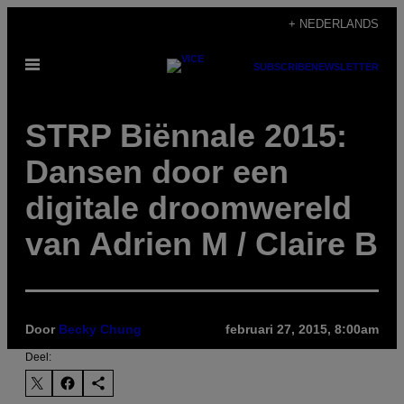
Ga
+ NEDERLANDS
naar
Open
de
SUBSCRIBE
NEWSLETTER
menu
inhoud
STRP Biënnale 2015:
Dansen door een
digitale droomwereld
van Adrien M / Claire B
Door
Becky Chung
februari 27, 2015, 8:00am
Deel: