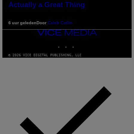
Actually a Great Thing
6 uur geleden
Door
Caleb Catlin
VICE
MEDIA
INSTAGRAM
TIKTOK
YOUTUBE
© 2026 VICE DIGITAL PUBLISHING, LLC