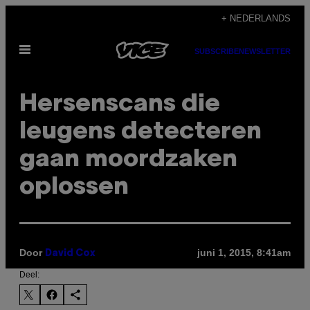
Ga
+ NEDERLANDS
naar
Open
de
SUBSCRIBE
NEWSLETTER
menu
inhoud
Hersenscans die
leugens detecteren
gaan moordzaken
oplossen
Door
juni 1, 2015, 8:41am
David Cox
Deel: