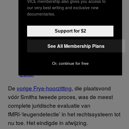
VICE membership also gives you access to
our very best writing and exclusive new
documentaries.
Support for $2
See All Membership Plans
Or, continue for free
Foto via Flickr-gebruiker
Image
Editor
De
vorige Frye-hoorzitting
, die plaatsvond
v
óór Smiths tweede proces, was de meest
complete juridische evaluatie van
fMRI-‘leugendetectie’ in het rechtssysteem tot
nu toe. Het eindigde in afwijzing.