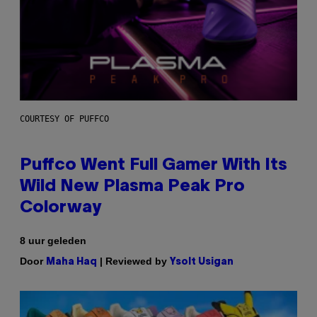
COURTESY OF PUFFCO
Puffco Went Full Gamer With Its
Wild New Plasma Peak Pro
Colorway
8 uur geleden
Door
| Reviewed by
Maha Haq
Ysolt Usigan