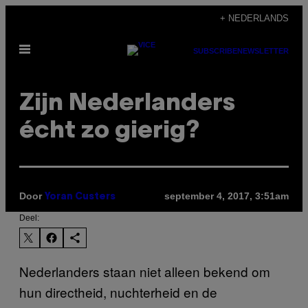
Ga
+ NEDERLANDS
naar
Open
de
SUBSCRIBE
NEWSLETTER
menu
inhoud
Zijn Nederlanders
écht zo gierig?
Door
september 4, 2017, 3:51am
Yoran Custers
Deel:
Nederlanders staan niet alleen bekend om
hun directheid, nuchterheid en de