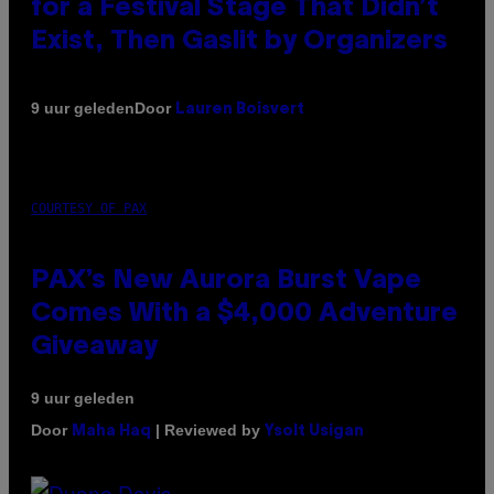
for a Festival Stage That Didn’t
Exist, Then Gaslit by Organizers
Door
9 uur geleden
Lauren Boisvert
COURTESY OF PAX
PAX’s New Aurora Burst Vape
Comes With a $4,000 Adventure
Giveaway
9 uur geleden
Door
| Reviewed by
Maha Haq
Ysolt Usigan