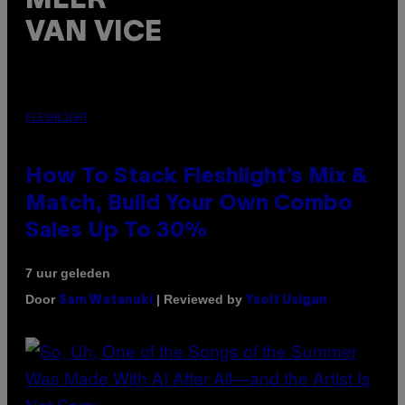
MEER
VAN VICE
FLESHLIGHT
How To Stack Fleshlight’s Mix &
Match, Build Your Own Combo
Sales Up To 30%
7 uur geleden
Door
| Reviewed by
Sam Watanuki
Ysolt Usigan