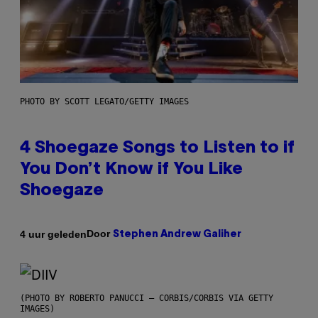
PHOTO BY SCOTT LEGATO/GETTY IMAGES
4 Shoegaze Songs to Listen to if
You Don’t Know if You Like
Shoegaze
Door
4 uur geleden
Stephen Andrew Galiher
(PHOTO BY ROBERTO PANUCCI – CORBIS/CORBIS VIA GETTY
IMAGES)