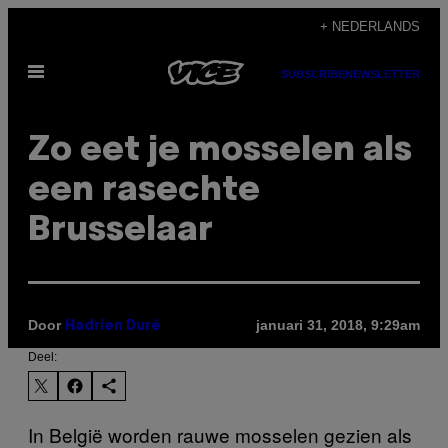
Ga
+ NEDERLANDS
naar
Open
de
SUBSCRIBE
NEWSLETTER
menu
inhoud
Zo eet je mosselen als
een rasechte
Brusselaar
Door
januari 31, 2018, 9:29am
Hadrien Duré
Deel:
In België worden rauwe mosselen gezien als