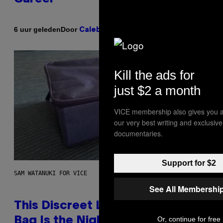
Door
6 uur geleden
Caleb Catlin
Kill the ads for
just $2 a month
VICE membership also gives you a
our very best writing and exclusiv
documentaries.
Support for $2
SAM WATANUKI FOR VICE
See All Membershi
This Discreet Lockable Sex Toy
Or, continue for free
Bag Is the Nightstand Upgrade