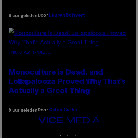
Door
8 uur geleden
Lauren Boisvert
(PHOTO VIA T-MOBILE)
Monoculture is Dead, and
Lollapalooza Proved Why That’s
Actually a Great Thing
Door
8 uur geleden
Caleb Catlin
VICE
MEDIA
INSTAGRAM
TIKTOK
YOUTUBE