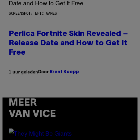
SCREENSHOT: EPIC GAMES
Perlica Fortnite Skin Revealed –
Release Date and How to Get It
Free
Door
1 uur geleden
Brent Koepp
MEER
VAN VICE