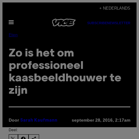
Ga
+ NEDERLANDS
naar
Open
de
SUBSCRIBE
NEWSLETTER
menu
inhoud
Eten
Zo is het om
professioneel
kaasbeeldhouwer te
zijn
Door
september 28, 2016, 2:17am
Sarah Kaufmann
Deel: