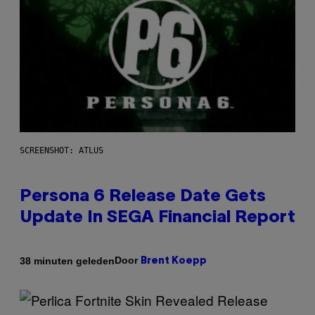
SCREENSHOT: ATLUS
Persona 6 Release Date Gets
Update In SEGA Financial Report
Door
38 minuten geleden
Brent Koepp