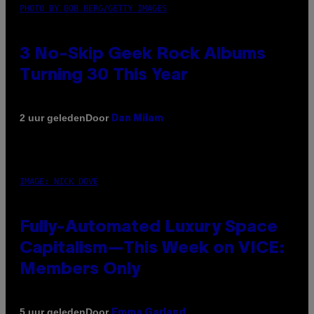
PHOTO BY BOB BERG/GETTY IMAGES
3 No-Skip Geek Rock Albums
Turning 30 This Year
Door
2 uur geleden
Dan Milam
IMAGE: NICK DOVE
Fully-Automated Luxury Space
Capitalism—This Week on VICE:
Members Only
Door
5 uur geleden
Emma Garland