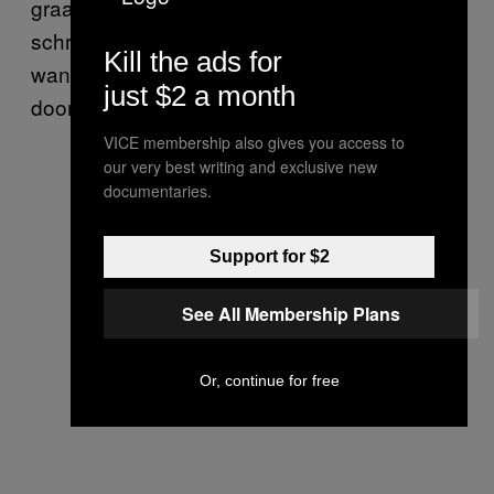
graaf.” Dat is wat het is, uren en uren
schrapen en graven. Soms denk ik ook: god,
Kill the ads for
wanneer is dit klaar. Maar je moet gewoon
just $2 a month
doorbijten en het afmaken.
VICE membership also gives you access to
our very best writing and exclusive new
documentaries.
Support for $2
See All Membership Plans
Or, continue for free