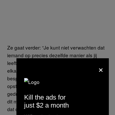
Ze gaat verder: “Je kunt niet verwachten dat
iemand op precies dezelfde manier als jij
leeft, dus het is belangrijk om respect voor
×
elkaar te jebben en elkaars behoeftes te
bespreken in plaats van dat je verwachtingen
opstelt over hoe de ander zich zou moeten
gedragen. Wees ook voorzichtig met hoe je
Kill the ads for
dit met je partner bespreekt om te voorkomen
just $2 a month
dat die zich ineens defensief opstelt.”