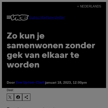
Ga
+ NEDERLANDS
naar
Open
Subscribe
Newsletter
de
menu
inhoud
Zo kun je
samenwonen zonder
gek van elkaar te
worden
Door
januari 18, 2023, 12:00pm
Eve Upton-Clark
Deel: