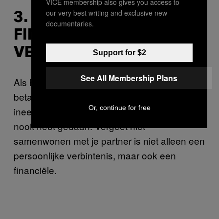
VICE membership also gives you access to
our very best writing and exclusive new
3. BEPAAL HOE JE DE
documentaries.
FINANCIËN WIL
VERDELEN
Support for $2
See All Membership Plans
Als het eenmaal tijd is om de rekening te
betalen moet je niet raar opkijken als je
Or, continue for free
ineens aan het kibbelen bent zoals je nog
nooit hebt gedaan. Vergeet niet –
samenwonen met je partner is niet alleen een
persoonlijke verbintenis, maar ook een
financiële.