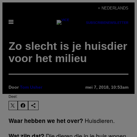
Ga
+ NEDERLANDS
naar
Open
de
SUBSCRIBE
NEWSLETTER
menu
inhoud
Zo slecht is je huisdier
voor het milieu
Door
Tom Usher
mei 7, 2018, 10:53am
Deel:
Huisdieren.
Waar hebben we het over?
Die dieren die in je huis wonen
Wat zijn dat?