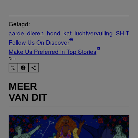
Getagd:
aarde
dieren
hond
kat
luchtvervuiling
SHIT
Follow Us On Discover
Make Us Preferred In Top Stories
Deel:
MEER
VAN DIT