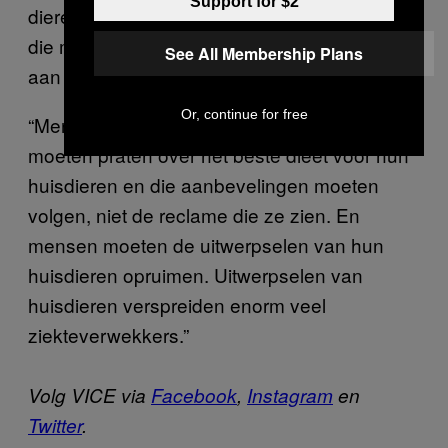
Support for $2
dieren komt voort uit marketing, van bedrijven
die meer en duurder, eten willen verkopen
See All Membership Plans
aan eigenaren van huisdieren.
Or, continue for free
“Mensen zouden met hun dierenartsen
moeten praten over het beste dieet voor hun
huisdieren en die aanbevelingen moeten
volgen, niet de reclame die ze zien. En
mensen moeten de uitwerpselen van hun
huisdieren opruimen. Uitwerpselen van
huisdieren verspreiden enorm veel
ziekteverwekkers.”
Volg VICE via
Facebook
,
Instagram
en
Twitter
.