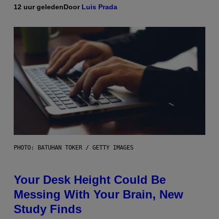
12 uur geleden
Door
Luis Prada
PHOTO: BATUHAN TOKER / GETTY IMAGES
Your Desk Height Could Be
Messing With Your Brain, New
Study Finds