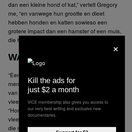
dan een kleine hond of kat,” vertelt Gregory
me, “en vanwege hun grootte en dieet
hebben honden en katten sowieso een
grotere impact dan een hamster of een muis,
die herbivoor zijn.”
×
WAT IS DE OPLOSSING?
“Een van de belangrijkste keuzes die
Kill the ads for
mensen kunnen maken omtrent de voeding
just $2 a month
van hun huisdieren is om ze een minder
vleesrijk dieet te geven,” legt Gregory uit.
VICE membership also gives you access to
our very best writing and exclusive new
“Honden zijn geen wolven: ze hebben geen
documentaries.
vleesrijk dieet nodig. Veel van de informatie
die mensen krijgen over de behoefte van hun