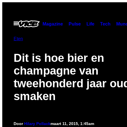
Ga
naar
de
Open
Magazine
Pulse
Life
Tech
Munc
menu
inhoud
Eten
Dit is hoe bier en
champagne van
tweehonderd jaar ou
smaken
Door
Hilary Pollack
maart 11, 2015, 1:45am