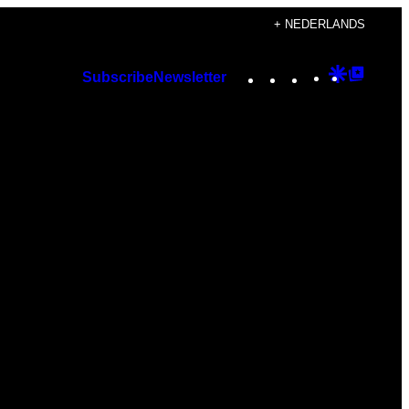
+ NEDERLANDS
Instagram
TikTok
YouTube
Google
Googl
Subscribe
Newsletter
Discover
Top
Posts