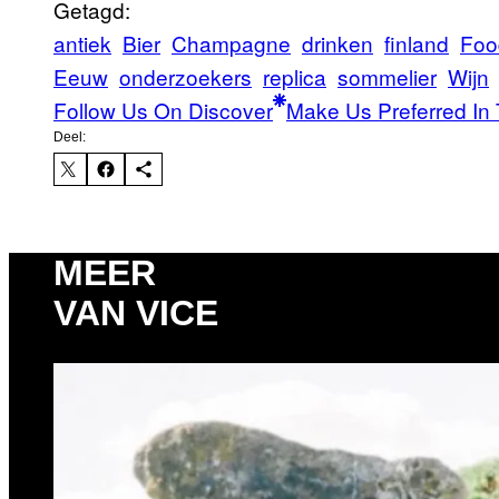
Getagd:
antiek
Bier
Champagne
drinken
finland
Foo
Eeuw
onderzoekers
replica
sommelier
Wijn
Follow Us On Discover
Make Us Preferred In 
Deel:
MEER
VAN VICE