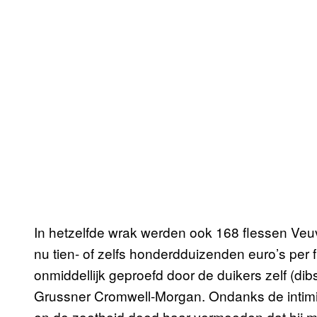
In hetzelfde wrak werden ook 168 flessen Veu
nu tien- of zelfs honderdduizenden euro’s per
onmiddellijk geproefd door de duikers zelf (di
Grussner Cromwell-Morgan. Ondanks de intimidere
en de zoetheid deed haar vermoeden dat hij 