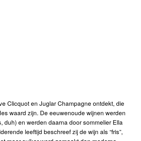
ve Clicquot en Juglar Champagne ontdekt, die
 fles waard zijn. De eeuwenoude wijnen werden
bs, duh) en werden daarna door sommelier Ella
nde leeftijd beschreef zij de wijn als “fris”,
met meer suiker werd gemaakt dan moderne