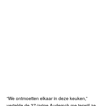
“We ontmoetten elkaar in deze keuken,”
vertelde de 27-jarige Audersch me terwijl ze