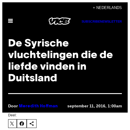
Ga
+ NEDERLANDS
naar
Open
de
SUBSCRIBE
NEWSLETTER
menu
inhoud
De Syrische
vluchtelingen die de
liefde vinden in
Duitsland
Door
september 11, 2016, 1:00am
Meredith Hoffman
Deel: