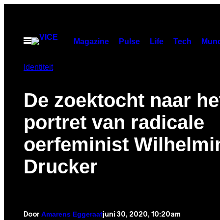
Ga
naar
de
Open
Magazine
Pulse
Life
Tech
Munc
menu
inhoud
Identiteit
De zoektocht naar he
portret van radicale
oerfeminist Wilhelmi
Drucker
Amarens Eggeraat
juni 30, 2020, 10:20am
Door