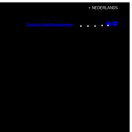
+ NEDERLANDS
Instagram
TikTok
YouTube
Google
Googl
Subscribe
Newsletter
Discover
Top
Posts