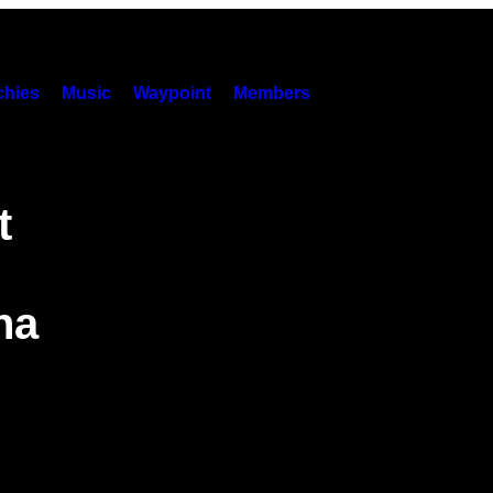
hies
Music
Waypoint
Members
t
na