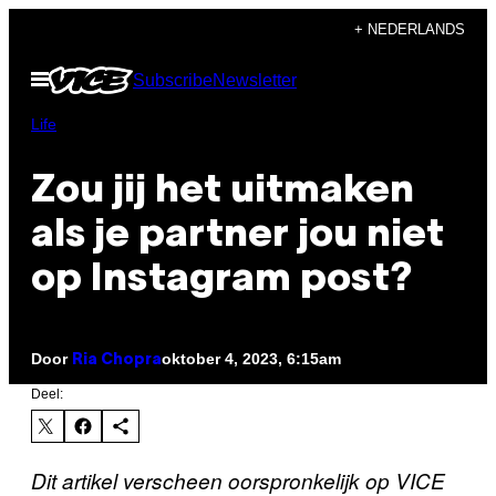
Ga
+ NEDERLANDS
naar
Open
Subscribe
Newsletter
de
menu
inhoud
Life
Zou jij het uitmaken
als je partner jou niet
op Instagram post?
Door
oktober 4, 2023, 6:15am
Ria Chopra
Deel:
Dit artikel verscheen oorspronkelijk op VICE