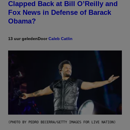
Clapped Back at Bill O’Reilly and
Fox News in Defense of Barack
Obama?
13 uur geleden
Door
Caleb Catlin
(PHOTO BY PEDRO BECERRA/GETTY IMAGES FOR LIVE NATION)