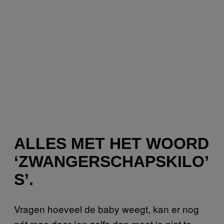
ALLES MET HET WOORD
‘ZWANGERSCHAPSKILO’
S’.
Vragen hoeveel de baby weegt, kan er nog
nét mee door (en zelfs dan moet je niet te