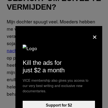
VERMIJDEN?
Mijn dochter spuugt veel. Moeders hebben
me vaak aangeraden mijn dieet te
×
veranderen en te stoppen met zuivel, gluten,
soja, maïs en zelfs groenten uit de
nachtschadefamilie
. Gelukkig — ik ben gek
op pizza’s en vegetarische hamburgers —
Kill the ads for
heeft mijn dokter me verzekerd dat wat ik in
just $2 a month
mijn mond stop, niets te maken heeft met wat
eruit mijn dochter komt. Mocht het niet
VICE membership also gives you access to
helemaal duidelijk zijn: geef geen adviezen,
our very best writing and exclusive new
documentaries.
behalve als je erom gevraagd wordt.
Support for $2