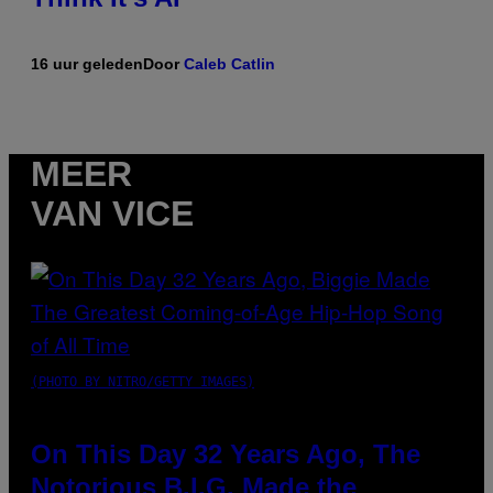
16 uur geleden
Door
Caleb Catlin
MEER
VAN VICE
(PHOTO BY NITRO/GETTY IMAGES)
On This Day 32 Years Ago, The
Notorious B.I.G. Made the