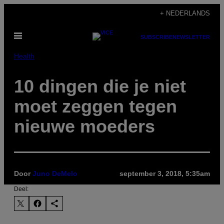
Ga
+ NEDERLANDS
naar
Open
de
SUBSCRIBE
NEWSLETTER
menu
inhoud
Health
10 dingen die je niet
moet zeggen tegen
nieuwe moeders
Door
Juno DeMelo
september 3, 2018, 5:35am
Deel: