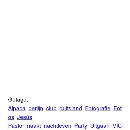
Getagd:
Alpaca
berlijn
club
duitsland
Fotografie
Fot
os
Jesús
Pastor
naakt
nachtleven
Party
Uitgaan
VIC