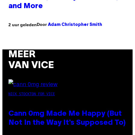
and More
Door
2 uur geleden
Adam Christopher Smith
MEER
VAN VICE
NICK STOCKTON FOR VICE
Cann 0mg Made Me Happy (But
Not In the Way It’s Supposed To)