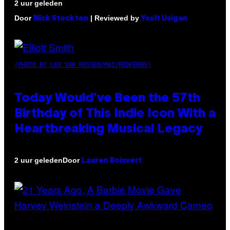
2 uur geleden
Door
| Reviewed by
Nick Stockton
Ysolt Usigan
(PHOTO BY LEX VAN ROSSEN/MAI/REDFERNS)
Today Would’ve Been the 57th
Birthday of This Indie Icon With a
Heartbreaking Musical Legacy
Door
2 uur geleden
Lauren Boisvert