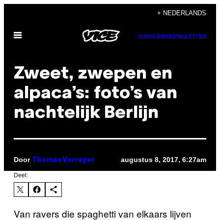
Ga
+ NEDERLANDS
naar
Open
de
SUBSCRIBE
NEWSLETTER
menu
inhoud
Zweet, zwepen en
alpaca’s: foto’s van
nachtelijk Berlijn
Door
augustus 8, 2017, 6:27am
Thomas Vorreyer
Deel:
Van ravers die spaghetti van elkaars lijven