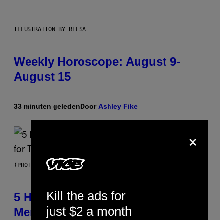
ILLUSTRATION BY REESA
Weekly Horoscope: August 9-
August 15
33 minuten geleden
Door
Ashley Fike
×
(PHOTO BY STEVE GRANITZ/WIREIMAGE)
Kill the ads for
5 Hip-Hop Songs That Are Most
just $2 a month
Memorable for Their Classic