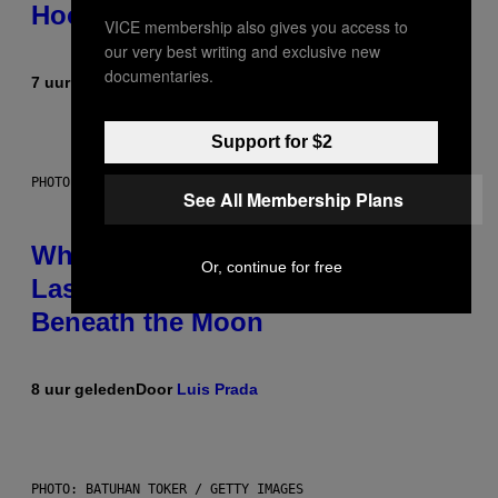
Hooks
VICE membership also gives you access to
our very best writing and exclusive new
documentaries.
7 uur geleden
Door
Caleb Catlin
Support for $2
PHOTO: NASA; DR PIXEL / GETTY IMAGES
See All Membership Plans
Why NASA Wants to Send a
Or, continue for free
Laser-Powered Drone Into Caves
Beneath the Moon
8 uur geleden
Door
Luis Prada
PHOTO: BATUHAN TOKER / GETTY IMAGES