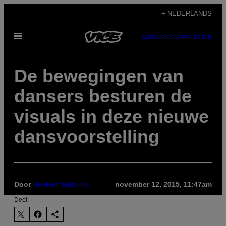
Ga
+ NEDERLANDS
naar
Open
de
SUBSCRIBE
NEWSLETTER
menu
inhoud
De bewegingen van
dansers besturen de
visuals in deze nieuwe
dansvoorstelling
Door
Beckett Mufson
november 12, 2015, 11:47am
Deel: