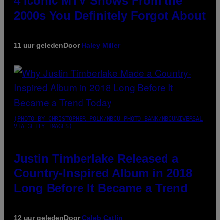
4 Iconic MTV Shows From the
2000s You Definitely Forgot About
11 uur geleden
Door
Haley Miller
(PHOTO BY CHRISTOPHER POLK/NBCU PHOTO BANK/NBCUNIVERSAL
VIA GETTY IMAGES)
Justin Timberlake Released a
Country-Inspired Album in 2018
Long Before It Became a Trend
12 uur geleden
Door
Caleb Catlin