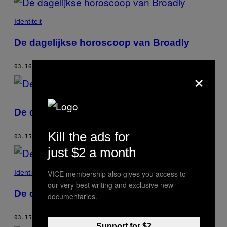
Identiteit
De dagelijkse horoscoop van Broadly
03.16.17
DOOR
ANNABEL GAT
×
De dagelijkse horoscoop van Broadly
Kill the ads for
03.15.17
DOOR
ANNABEL GAT
just $2 a month
Identiteit
VICE membership also gives you access to
our very best writing and exclusive new
De dagelijkse horoscoop van Broadly
documentaries.
03.15.17
DOOR
ANNABEL GAT
Support for $2