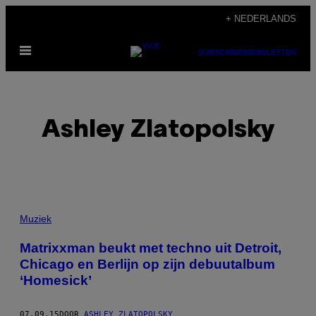
Ga
+ NEDERLANDS
naar
Open
de
SUBSCRIBE
NEWSLETTER
menu
inhoud
Ashley Zlatopolsky
POSTS
Muziek
BY
Matrixxman beukt met techno uit Detroit,
Chicago en Berlijn op zijn debuutalbum
THIS
‘Homesick’
AUTHOR
07.09.15
DOOR
ASHLEY ZLATOPOLSKY