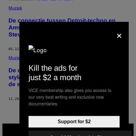
Muziek
De connectie tussen Detroit-techno en
Amsterdam heeft van alles te maken met
×
Steve Rachmad
05.12.15
DOOR
ASHLEY ZLATOPOLSKY
Muziek
Kill the ads for
De oprichter van Tresor wil een Berlijn-
just $2 a month
style technoclub bouwen in Detroit. Heeft
de stad dat nodig?
VICE membership also gives you access to
our very best writing and exclusive new
11.26.14
DOOR
ASHLEY ZLATOPOLSKY
documentaries.
Support for $2
VICE
MEDIA