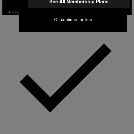
See All Membership Plans
INSTAGRAM
TIKTOK
YOUTUBE
© 2026 VICE DIGITAL PUBLISHING, LLC
Or, continue for free