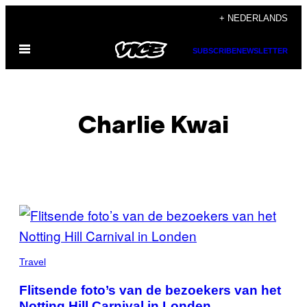
Ga
+ NEDERLANDS
naar
Open
de
SUBSCRIBE
NEWSLETTER
menu
inhoud
Charlie Kwai
POSTS
BY
THIS
Travel
AUTHOR
Flitsende foto’s van de bezoekers van het
Notting Hill Carnival in Londen