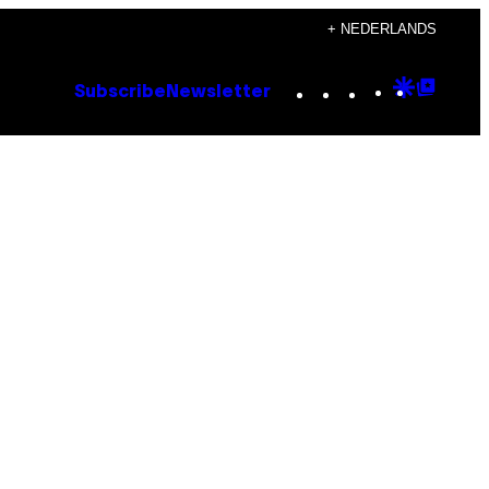
+ NEDERLANDS
Instagram
TikTok
YouTube
Google
Goog
Subscribe
Newsletter
Discove
Top
Posts