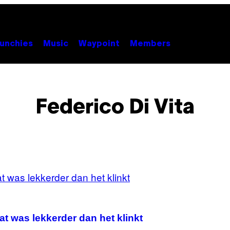
unchies
Music
Waypoint
Members
Federico Di Vita
t was lekkerder dan het klinkt