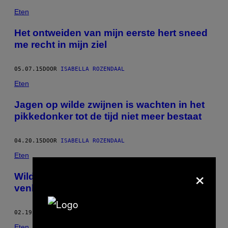
Eten
Het ontweiden van mijn eerste hert sneed
me recht in mijn ziel
05.07.15
DOOR
ISABELLA ROZENDAAL
Eten
Jagen op wilde zwijnen is wachten in het
pikkedonker tot de tijd niet meer bestaat
04.20.15
DOOR
ISABELLA ROZENDAAL
Eten
×
Wilde eendenworst met sinaasappel en
venkel
02.19.15
DOOR
ISABELLA ROZENDAAL
Eten