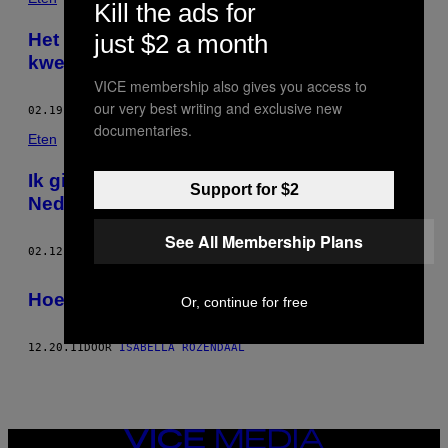
Kill the ads for
just $2 a month
Het klaarmaken van wilde eend is een
kwestie van plukken
VICE membership also gives you access to
our very best writing and exclusive new
02.19.15
DOOR
ISABELLA ROZENDAAL
documentaries.
Eten
Ik ging op kleinwildjacht met de
Support for $2
Nederlandse adel
See All Membership Plans
02.12.15
DOOR
ISABELLA ROZENDAAL
Hoe een Isabella Rozendaal een haas bakt
Or, continue for free
12.20.11
DOOR
ISABELLA ROZENDAAL
VICE