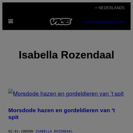
Ga
+ NEDERLANDS
naar
Open
de
SUBSCRIBE
NEWSLETTER
menu
inhoud
Isabella Rozendaal
POSTS
BY
Morsdode hazen en gordeldieren van ’t
THIS
spit
AUTHOR
02.01.19
DOOR
ISABELLA ROZENDAAL