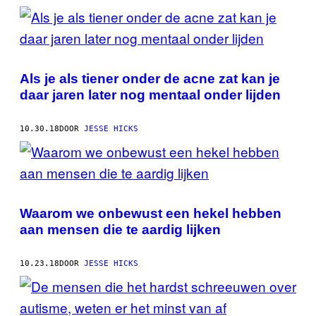
POSTS
BY
THIS
Als je als tiener onder de acne zat kan je
AUTHOR
daar jaren later nog mentaal onder lijden
10.30.18
DOOR
JESSE HICKS
Waarom we onbewust een hekel hebben
aan mensen die te aardig lijken
10.23.18
DOOR
JESSE HICKS