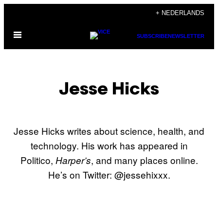
Ga
+ NEDERLANDS
naar
Open
de
SUBSCRIBE
NEWSLETTER
menu
inhoud
Jesse Hicks
Jesse Hicks writes about science, health, and
technology. His work has appeared in
Politico,
, and many places online.
Harper’s
He’s on Twitter: @jessehixxx.