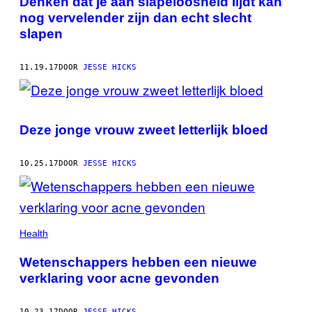
Denken dat je aan slapeloosheid lijdt kan
nog vervelender zijn dan echt slecht
slapen
11.19.17
DOOR
JESSE HICKS
Deze jonge vrouw zweet letterlijk bloed
10.25.17
DOOR
JESSE HICKS
Health
Wetenschappers hebben een nieuwe
verklaring voor acne gevonden
10.23.17
DOOR
JESSE HICKS