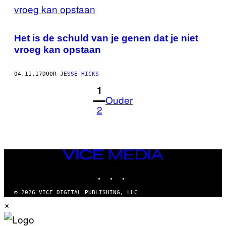
Het is de schuld van je genen dat je niet
vroeg kan opstaan
04.11.17
DOOR
JESSE HICKS
1
Ouder
2
VICE
MEDIA
INSTAGRAM
TIKTOK
YOUTUBE
© 2026 VICE DIGITAL PUBLISHING, LLC
×