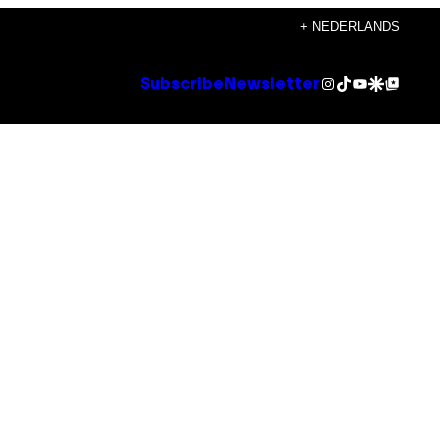
+ NEDERLANDS
Instagram
TikTok
YouTube
Google Discover
Google Top Posts
Subscribe
Newsletter