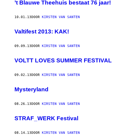
AUTHOR
’t Blauwe Theehuis bestaat 76 jaar!
10.01.13
DOOR
KIRSTEN VAN SANTEN
Valtifest 2013: KAK!
09.09.13
DOOR
KIRSTEN VAN SANTEN
VOLTT LOVES SUMMER FESTIVAL
09.02.13
DOOR
KIRSTEN VAN SANTEN
Mysteryland
08.26.13
DOOR
KIRSTEN VAN SANTEN
STRAF_WERK Festival
08.14.13
DOOR
KIRSTEN VAN SANTEN