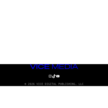
VICE
MEDIA
INSTAGRAM
TIKTOK
YOUTUBE
© 2026 VICE DIGITAL PUBLISHING, LLC