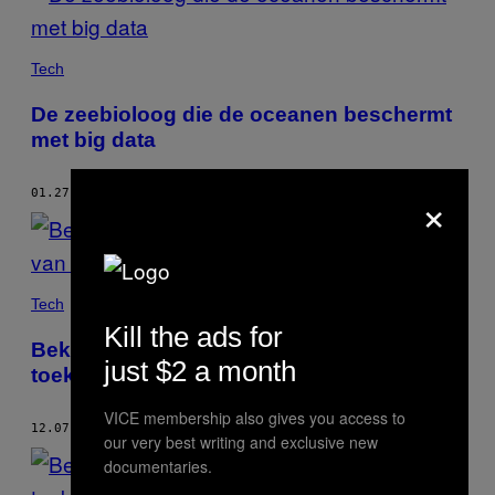
Tech
De zeebioloog die de oceanen beschermt
met big data
×
01.27.18
DOOR
MOTHERBOARD STAFF
Tech
Kill the ads for
Bekijk onze nieuwe docu over de
just $2 a month
toekomst van tweebenige looprobots
VICE membership also gives you access to
12.07.17
DOOR
MOTHERBOARD STAFF
our very best writing and exclusive new
documentaries.