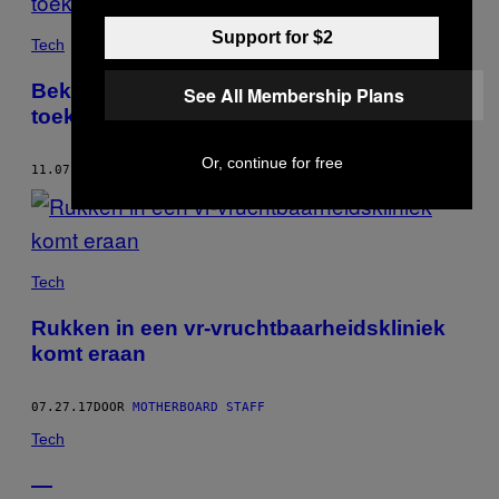
Support for $2
Tech
Bekijk onze nieuwe documentaire: De
See All Membership Plans
toekomst van energie is DIY
Or, continue for free
11.07.17
DOOR
MOTHERBOARD STAFF
Tech
Rukken in een vr-vruchtbaarheidskliniek
komt eraan
07.27.17
DOOR
MOTHERBOARD STAFF
Tech
—