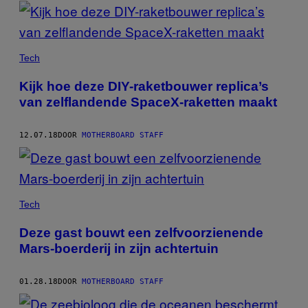
POSTS
BY
THIS
Tech
AUTHOR
Kijk hoe deze DIY-raketbouwer replica’s
van zelflandende SpaceX-raketten maakt
12.07.18
DOOR
MOTHERBOARD STAFF
Tech
Deze gast bouwt een zelfvoorzienende
Mars-boerderij in zijn achtertuin
01.28.18
DOOR
MOTHERBOARD STAFF