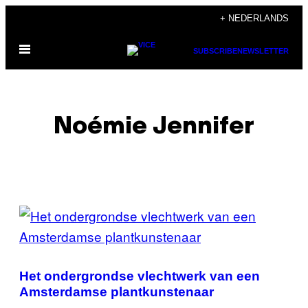
Ga
+ NEDERLANDS
naar
Open
de
SUBSCRIBE
NEWSLETTER
menu
inhoud
Noémie Jennifer
POSTS
BY
THIS
Het ondergrondse vlechtwerk van een
AUTHOR
Amsterdamse plantkunstenaar