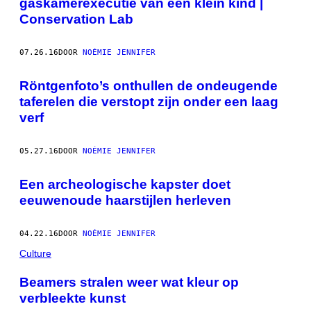
gaskamerexecutie van een klein kind |
Conservation Lab
07.26.16
DOOR
NOÉMIE JENNIFER
Röntgenfoto’s onthullen de ondeugende
taferelen die verstopt zijn onder een laag
verf
05.27.16
DOOR
NOÉMIE JENNIFER
Een archeologische kapster doet
eeuwenoude haarstijlen herleven
04.22.16
DOOR
NOÉMIE JENNIFER
Culture
Beamers stralen weer wat kleur op
verbleekte kunst