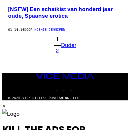
[NSFW] Een schatkist van honderd jaar
oude, Spaanse erotica
01.14.16
DOOR
NOÉMIE JENNIFER
1
Ouder
2
VICE
MEDIA
INSTAGRAM
TIKTOK
YOUTUBE
© 2026 VICE DIGITAL PUBLISHING, LLC
×