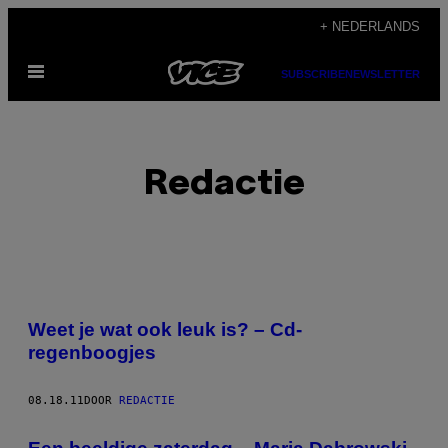
Ga
+ NEDERLANDS
naar
Open
de
SUBSCRIBE
NEWSLETTER
menu
inhoud
Redactie
POSTS
Weet je wat ook leuk is? – Cd-
BY
regenboogjes
THIS
08.18.11
DOOR
REDACTIE
AUTHOR