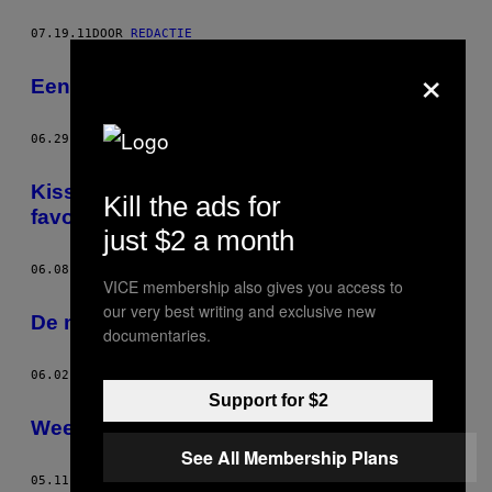
07.19.11
DOOR
REDACTIE
×
Een goede vangst
06.29.11
DOOR
REDACTIE
Kissy Sell Out vertelde ons wat zijn
Kill the ads for
favoriete YouTube-filmpjes zijn
just $2 a month
06.08.11
DOOR
REDACTIE
VICE membership also gives you access to
our very best writing and exclusive new
De meisjes van eBay
documentaries.
06.02.11
DOOR
REDACTIE
Support for $2
Weet jij veel? Van muziek?
See All Membership Plans
05.11.10
DOOR
REDACTIE