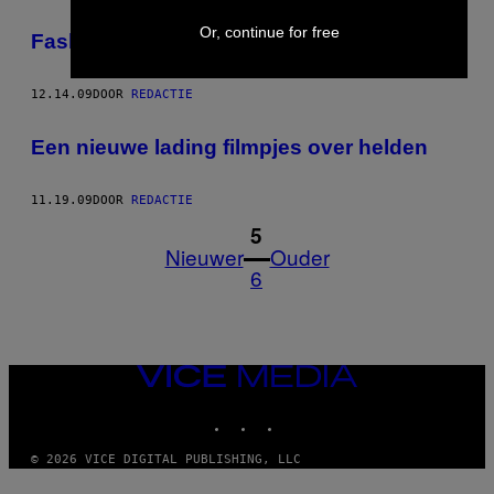
Or, continue for free
Fashion: Brazilian girls
12.14.09
DOOR
REDACTIE
Een nieuwe lading filmpjes over helden
11.19.09
DOOR
REDACTIE
1
5
Nieuwer
Ouder
6
VICE
MEDIA
INSTAGRAM
TIKTOK
YOUTUBE
© 2026 VICE DIGITAL PUBLISHING, LLC