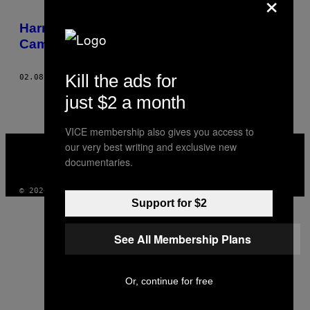
×
AUTHOR
Harrie verbrast zijn uitkering op een
Cambodjaans strand
Kill the ads for
02.08.16
DOOR
SANNE ZURNÉ, TEKST DOOR KEES VAN UNEN
just $2 a month
VICE membership also gives you access to
VICE
our very best writing and exclusive new
MEDIA
documentaries.
INSTAGRAM
TIKTOK
YOUTUBE
© 2026 VICE DIGITAL PUBLISHING, LLC
Support for $2
See All Membership Plans
Or, continue for free