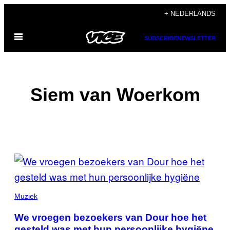
Ga
+ NEDERLANDS
naar
Open
de
SUBSCRIBE
NEWSLETTER
menu
inhoud
Siem van Woerkom
POSTS
BY
THIS
Muziek
AUTHOR
We vroegen bezoekers van Dour hoe het
gesteld was met hun persoonlijke hygiëne