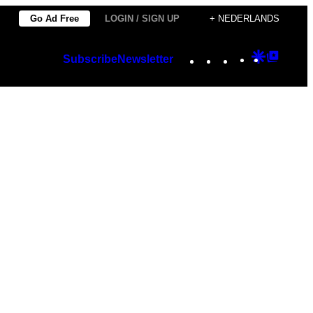
Go Ad Free
LOGIN / SIGN UP
+ NEDERLANDS
Instagram
TikTok
YouTube
Google
Googl
Subscribe
Newsletter
Discover
Top
Posts