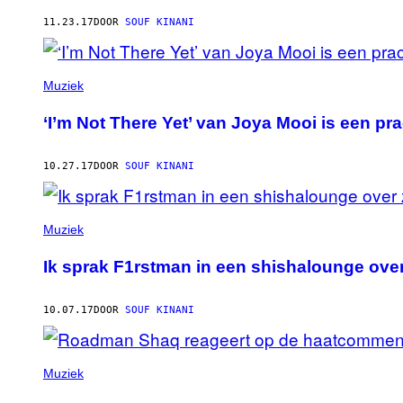
AUTHOR
11.23.17
DOOR
SOUF KINANI
Muziek
‘I’m Not There Yet’ van Joya Mooi is een pra
10.27.17
DOOR
SOUF KINANI
Muziek
Ik sprak F1rstman in een shishalounge ove
10.07.17
DOOR
SOUF KINANI
Muziek