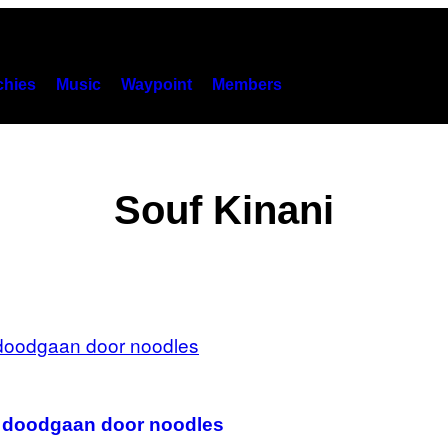
hies
Music
Waypoint
Members
Souf Kinani
n doodgaan door noodles