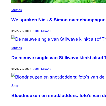
Muziek
We spraken Nick & Simon over champagne 
09.27.17
DOOR
SOUF KINANI
Muziek
De nieuwe single van Stillwave klinkt also
09.07.17
DOOR
SOUF KINANI
Sport
Bloedneuzen en snotklodders: foto’s van d