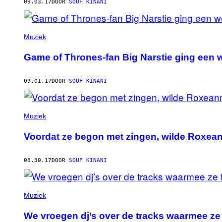
09.03.17
DOOR
SOUF KINANI
Muziek
Game of Thrones-fan Big Narstie ging een 
09.01.17
DOOR
SOUF KINANI
Muziek
Voordat ze begon met zingen, wilde Roxe
08.30.17
DOOR
SOUF KINANI
Muziek
We vroegen dj’s over de tracks waarmee ze fe