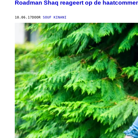
Roadman Shaq reageert op de haatcomment
10.06.17
DOOR
SOUF KINANI