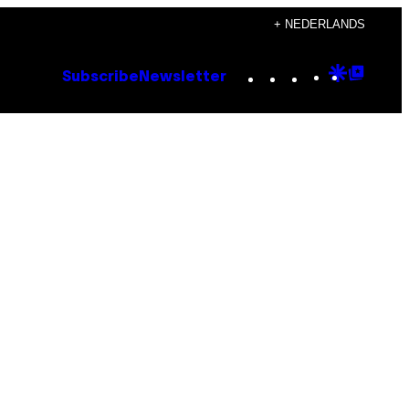
+ NEDERLANDS
Instagram
TikTok
YouTube
Google
Goog
Subscribe
Newsletter
Discove
Top
Posts