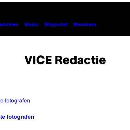
unchies
Music
Waypoint
Members
VICE Redactie
te fotografen