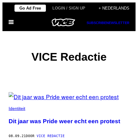
Ga
Go Ad Free
LOGIN / SIGN UP
+ NEDERLANDS
naar
Open
de
SUBSCRIBE
NEWSLETTER
menu
inhoud
VICE Redactie
POSTS
BY
Identiteit
THIS
Dit jaar was Pride weer echt een protest
AUTHOR
08.09.21
DOOR
VICE REDACTIE