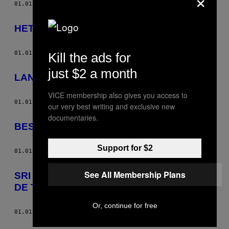
01.01.70
DOOR
VICE REDACTIE
HET GROTE VICE FASHION ABC – A
01.01.70
DOOR
VICE REDACTIE
Kill the ads for
just $2 a month
LANGE FRANS EN BAAS B UIT ELKAAR
VICE membership also gives you access to
01.01.70
DOOR
VICE REDACTIE
our very best writing and exclusive new
documentaries.
BESTE VICE – STRAATKAT
Support for $2
01.01.70
DOOR
VICE REDACTIE
See All Membership Plans
SRI LANKA – DE (LAATSTE) STRIJD VAN
DE TAMILTIJGERS
Or, continue for free
01.01.70
DOOR
VICE REDACTIE