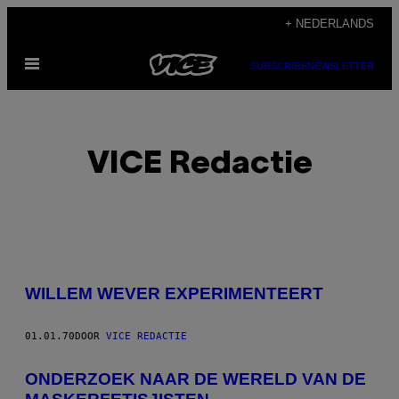
Ga
+ NEDERLANDS
naar
Open
de
SUBSCRIBE
NEWSLETTER
menu
inhoud
VICE Redactie
POSTS
WILLEM WEVER EXPERIMENTEERT
BY
01.01.70
DOOR
VICE REDACTIE
THIS
AUTHOR
ONDERZOEK NAAR DE WERELD VAN DE