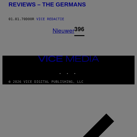
REVIEWS – THE GERMANS
01.01.70
DOOR
VICE REDACTIE
1
396
Nieuwer
VICE
MEDIA
INSTAGRAM
TIKTOK
YOUTUBE
© 2026 VICE DIGITAL PUBLISHING, LLC