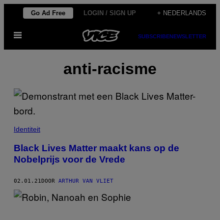
Ga
Go Ad Free
LOGIN / SIGN UP
+ NEDERLANDS
naar
Open
de
SUBSCRIBE
NEWSLETTER
menu
inhoud
anti-racisme
Identiteit
Black Lives Matter maakt kans op de
Nobelprijs voor de Vrede
02.01.21
DOOR
ARTHUR VAN VLIET