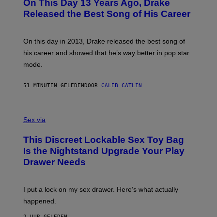
On This Day 13 Years Ago, Drake
T
O
Released the Best Song of His Career
B
Y
G
A
On this day in 2013, Drake released the best song of
R
his career and showed that he’s way better in pop star
Y
G
mode.
E
R
S
51 MINUTEN GELEDEN
DOOR
CALEB CATLIN
H
O
F
S
F
A
Sex via
/
M
W
W
I
This Discreet Lockable Sex Toy Bag
A
R
T
E
Is the Nightstand Upgrade Your Play
A
I
Drawer Needs
N
M
U
A
K
G
I
E
I put a lock on my sex drawer. Here’s what actually
F
)
O
happened.
R
V
2 UUR GELEDEN