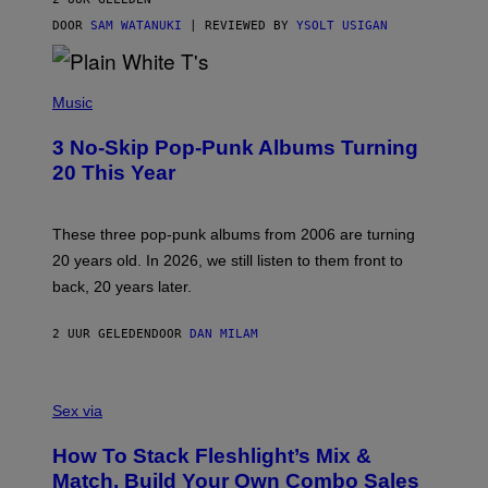
I
C
DOOR
SAM WATANUKI
| REVIEWED BY
YSOLT USIGAN
E
P
H
Music
O
T
3 No-Skip Pop-Punk Albums Turning
O
B
20 This Year
Y
S
C
O
These three pop-punk albums from 2006 are turning
T
20 years old. In 2026, we still listen to them front to
T
G
back, 20 years later.
R
I
E
2 UUR GELEDEN
DOOR
DAN MILAM
S
/
G
F
E
L
Sex via
T
E
T
S
Y
How To Stack Fleshlight’s Mix &
H
I
L
M
Match, Build Your Own Combo Sales