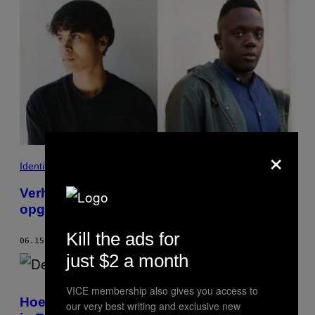
×
Identiteit
Verhalen van mensen van kleur die
opgroeiden in een witte omgeving
Kill the ads for
06.15.20
DOOR
MARTINE, TONY & MARILYN
just $2 a month
VICE membership also gives you access to
Hoe het organiseren van de demonstratie
our very best writing and exclusive new