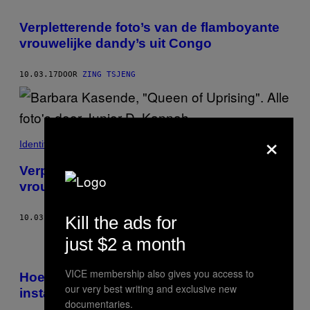
Verpletterende foto’s van de flamboyante
vrouwelijke dandy’s uit Congo
10.03.17
DOOR
ZING TSJENG
×
Identiteit
Verpletterende foto’s van de flamboyante
vrouwelijke dandy’s uit Congo
Kill the ads for
10.03.17
DOOR
ZING TSJENG
just $2 a month
VICE membership also gives you access to
Hoe een meisje van 6 een van de grootste
our very best writing and exclusive new
instagramiconen van Japan werd
documentaries.