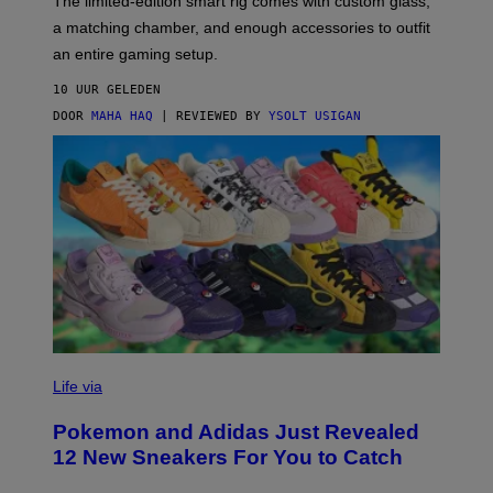
The limited-edition smart rig comes with custom glass,
P
A
a matching chamber, and enough accessories to outfit
U
G
F
E
an entire gaming setup.
F
S
C
10 UUR GELEDEN
O
DOOR
MAHA HAQ
| REVIEWED BY
YSOLT USIGAN
V
I
Life via
A
P
Pokemon and Adidas Just Revealed
O
K
12 New Sneakers For You to Catch
E
M