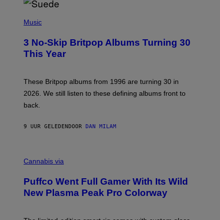
R
E
P
D
H
Music
F
O
E
T
R
3 No-Skip Britpop Albums Turning 30
O
N
B
This Year
S
Y
)
N
I
E
These Britpop albums from 1996 are turning 30 in
L
2026. We still listen to these defining albums front to
S
V
back.
A
N
I
9 UUR GELEDEN
DOOR
DAN MILAM
P
E
R
C
E
O
Cannabis via
N
U
/
R
G
Puffco Went Full Gamer With Its Wild
T
E
E
T
New Plasma Peak Pro Colorway
S
T
Y
Y
O
I
F
M