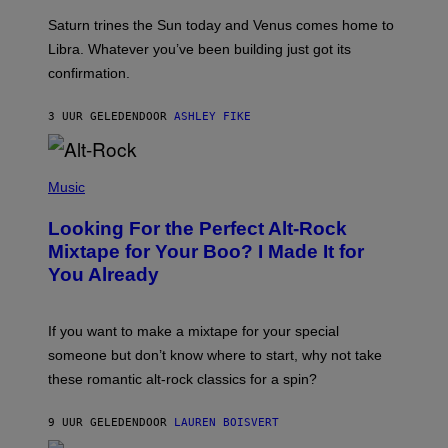
A
Saturn trines the Sun today and Venus comes home to
T
I
Libra. Whatever you’ve been building just got its
O
confirmation.
N
B
Y
3 UUR GELEDEN
DOOR
ASHLEY FIKE
R
E
E
S
(
A
P
Music
.
H
O
Looking For the Perfect Alt-Rock
T
O
Mixtape for Your Boo? I Made It for
B
You Already
Y
M
I
C
If you want to make a mixtape for your special
K
H
someone but don’t know where to start, why not take
U
these romantic alt-rock classics for a spin?
T
S
O
9 UUR GELEDEN
DOOR
LAUREN BOISVERT
N
/