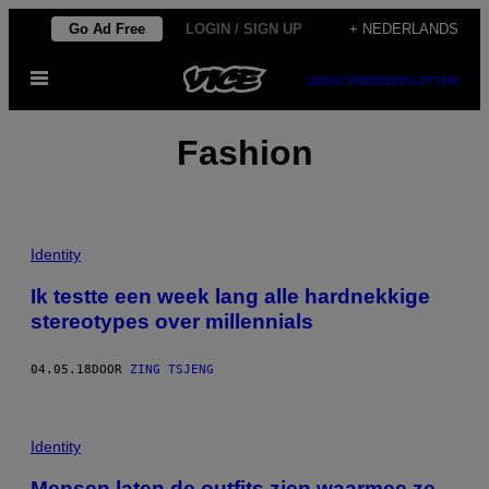
Ga
Go Ad Free
LOGIN / SIGN UP
+ NEDERLANDS
naar
Open
de
SUBSCRIBE
NEWSLETTER
menu
inhoud
Fashion
Identity
Ik testte een week lang alle hardnekkige
stereotypes over millennials
04.05.18
DOOR
ZING TSJENG
Identity
Mensen laten de outfits zien waarmee ze