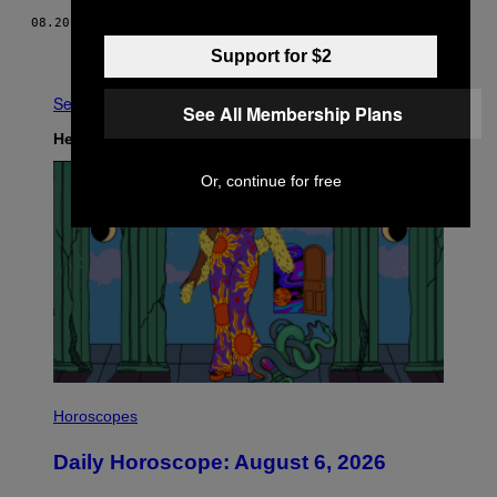
08.20.17
DOOR
BROADLY REDACTIE
Nieuwer
Ouder
Support for $2
See All
See All Membership Plans
Het Laatste
Or, continue for free
I
L
Horoscopes
L
U
Daily Horoscope: August 6, 2026
S
T
R