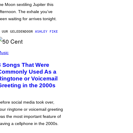
he Moon sextiling Jupiter this
fternoon. The exhale you’ve
een waiting for arrives tonight.
 UUR GELEDEN
DOOR
ASHLEY FIKE
usic
3 Songs That Were
Commonly Used As a
Ringtone or Voicemail
Greeting in the 2000s
efore social media took over,
our ringtone or voicemail greeting
as the most important feature of
aving a cellphone in the 2000s.