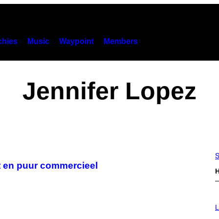
hies
Music
Waypoint
Members
Jennifer Lopez
S
et en puur commercieel
H
I
M
L
A