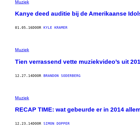
Muziek
Kanye deed auditie bij de Amerikaanse Idols
01.05.16
DOOR
KYLE KRAMER
Muziek
Tien verrassend vette muziekvideo’s uit 20
12.27.14
DOOR
BRANDON SODERBERG
Muziek
RECAP TIME: wat gebeurde er in 2014 alle
12.23.14
DOOR
SIMON DOPPER