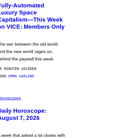
Fully-Automated
Luxury Space
Capitalism—This Week
on VICE: Members Only
he war between the old world
nd the new world rages on,
ehind the paywall this week.
5 MINUTEN GELEDEN
DOOR
EMMA GARLAND
oroscopes
Daily Horoscope:
August 7, 2026
 week that asked a lot closes with