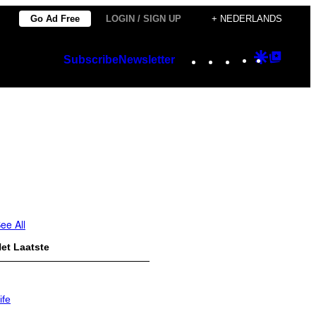
Go Ad Free
LOGIN / SIGN UP
+ NEDERLANDS
Instagram
TikTok
YouTube
Google
Googl
Subscribe
Newsletter
Discover
Top
Posts
ee All
et Laatste
ife