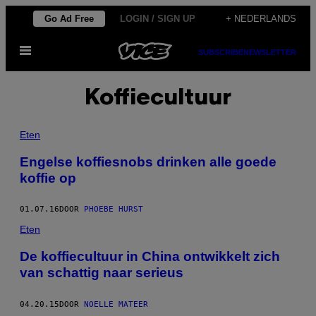
Ga
Go Ad Free
LOGIN / SIGN UP
+ NEDERLANDS
naar
Open
de
SUBSCRIBE
NEWSLETTER
menu
inhoud
Koffiecultuur
Eten
Engelse koffiesnobs drinken alle goede
koffie op
01.07.16
DOOR
PHOEBE HURST
Eten
De koffiecultuur in China ontwikkelt zich
van schattig naar serieus
04.20.15
DOOR
NOELLE MATEER