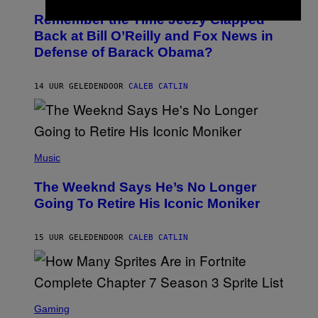
W
O
I
Remember the Time Jeezy Clapped
T
R
O
Back at Bill O’Reilly and Fox News in
E
B
I
Defense of Barack Obama?
Y
M
T
A
I
G
M
14 UUR GELEDEN
DOOR
CALEB CATLIN
E
M
)
O
S
E
N
(
F
P
Music
E
H
L
O
D
The Weeknd Says He’s No Longer
T
E
O
Going To Retire His Iconic Moniker
R
B
/
Y
G
P
E
15 UUR GELEDEN
DOOR
CALEB CATLIN
E
T
D
T
R
Y
O
I
B
M
E
S
A
C
C
G
Gaming
E