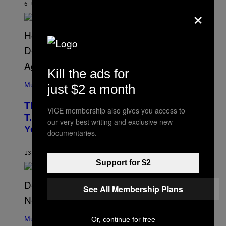
6 UUR GELEDEN
DOOR
ASHLEY FIKE
×
R
E
E
S
A
.
Kill the ads for
(
P
Music
just $2 a month
H
O
The 90s Hip-Hop Legend Who Made
T
VICE membership also gives you access to
O
T.I. Delay His Debut Album Over 20
our very best writing and exclusive new
B
Years Ago: ‘I Definitely Conceded’
Y
documentaries.
J
O
H
13 UUR GELEDEN
DOOR
CALEB CATLIN
N
Support for $2
N
Y
N
See All Membership Plans
U
N
E
(
Z
P
Music
Or, continue for free
/
H