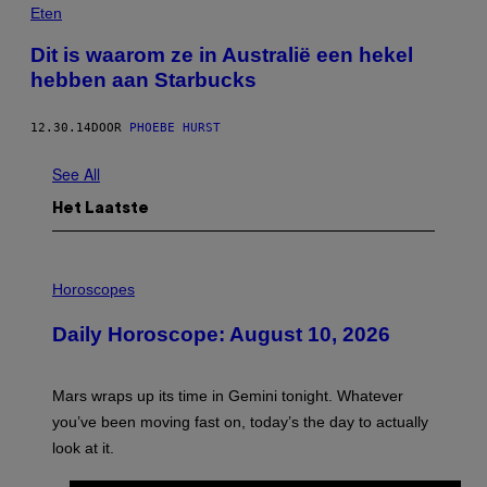
Eten
Dit is waarom ze in Australië een hekel
hebben aan Starbucks
12.30.14
DOOR
PHOEBE HURST
See All
Het Laatste
I
L
Horoscopes
L
U
Daily Horoscope: August 10, 2026
S
T
R
A
Mars wraps up its time in Gemini tonight. Whatever
T
I
you’ve been moving fast on, today’s the day to actually
O
look at it.
N
B
Y