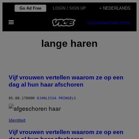
Ga
Go Ad Free
LOGIN / SIGN UP
+ NEDERLANDS
naar
Open
de
SUBSCRIBE
NEWSLETTER
menu
inhoud
lange haren
Vijf vrouwen vertellen waarom ze op een
dag al hun haar afschoren
05.08.17
DOOR
DJANLISSA PRINGELS
Identiteit
Vijf vrouwen vertellen waarom ze op een