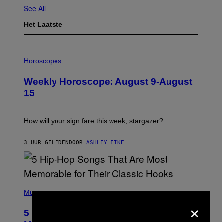
See All
Het Laatste
I
L
Horoscopes
L
U
Weekly Horoscope: August 9-August
S
T
15
R
A
T
I
How will your sign fare this week, stargazer?
O
N
B
3 UUR GELEDEN
DOOR
ASHLEY FIKE
Y
R
E
E
S
(
A
P
Music
H
×
O
5 Hip-Hop Songs That Are Most
T
O