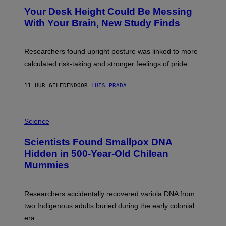
Y
T
I
Your Desk Height Could Be Messing
O
M
:
With Your Brain, New Study Finds
A
B
G
A
E
T
S
U
Researchers found upright posture was linked to more
H
calculated risk-taking and stronger feelings of pride.
A
N
T
11 UUR GELEDEN
DOOR
LUIS PRADA
O
K
E
R
A
/
M
Science
G
U
E
C
Scientists Found Smallpox DNA
T
H
T
,
Hidden in 500-Year-Old Chilean
Y
M
I
Mummies
U
M
C
A
H
G
O
Researchers accidentally recovered variola DNA from
E
L
S
D
two Indigenous adults buried during the early colonial
E
era.
R