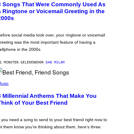
3 Songs That Were Commonly Used As
a Ringtone or Voicemail Greeting in the
2000s
efore social media took over, your ringtone or voicemail
reeting was the most important feature of having a
ellphone in the 2000s.
1 MINUTEN GELEDEN
DOOR
DAN MILAM
usic
3 Millennial Anthems That Make You
Think of Your Best Friend
f you need a song to send to your best friend right now to
et them know you’re thinking about them, here’s three.