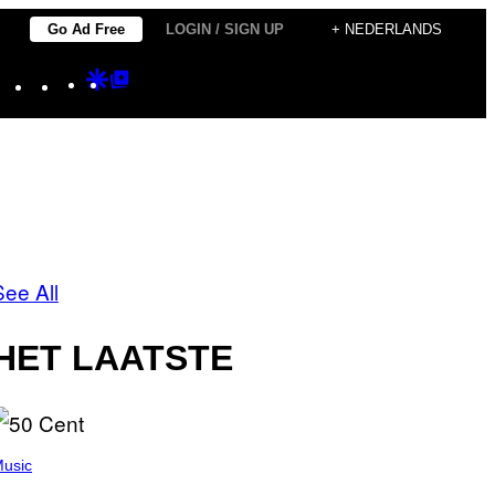
Go Ad Free
LOGIN / SIGN UP
+ NEDERLANDS
Instagram
TikTok
YouTube
Google
Google
Discover
Top
Posts
See All
HET LAATSTE
usic