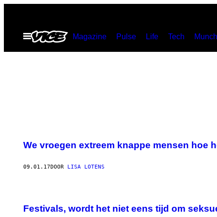
Ga
naar
Open
Magazine
Pulse
Life
Tech
Munch
de
menu
inhoud
We vroegen extreem knappe mensen hoe het
09.01.17
DOOR
LISA LOTENS
Festivals, wordt het niet eens tijd om seksu