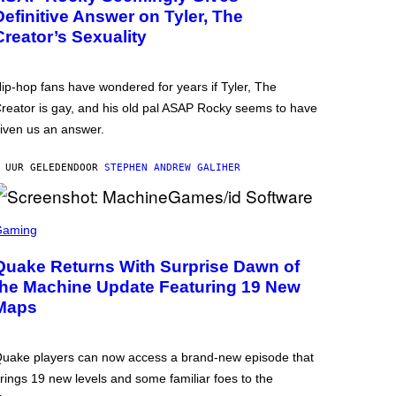
Definitive Answer on Tyler, The
Creator’s Sexuality
ip-hop fans have wondered for years if Tyler, The
reator is gay, and his old pal ASAP Rocky seems to have
iven us an answer.
 UUR GELEDEN
DOOR
STEPHEN ANDREW GALIHER
Gaming
Quake Returns With Surprise Dawn of
the Machine Update Featuring 19 New
Maps
uake players can now access a brand-new episode that
rings 19 new levels and some familiar foes to the