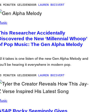
6 MINUTEN GELEDEN
DOOR
LAUREN BOISVERT
usic
This Researcher Accidentally
Discovered the New ‘Millennial Whoop’
of Pop Music: The Gen Alpha Melody
ll it takes is one listen of the new Gen Alpha Melody and
ou’ll be hearing it everywhere in modern pop.
3 MINUTEN GELEDEN
DOOR
LAUREN BOISVERT
usic
ASAP Rocky Seemingly Gives