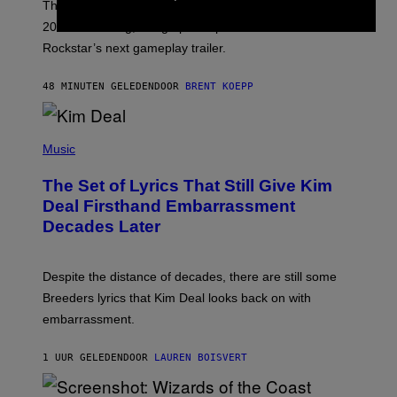
The GTA 6 Extended Look on Netflix will reportedly be
R
O
20 minutes long, lining up with previous claims about
C
Rockstar’s next gameplay trailer.
K
S
T
48 MINUTEN GELEDEN
DOOR
BRENT KOEPP
A
R
G
A
P
M
H
Music
E
O
S
T
,
The Set of Lyrics That Still Give Kim
O
N
B
Deal Firsthand Embarrassment
E
Y
T
Decades Later
J
F
E
L
F
I
F
X
Despite the distance of decades, there are still some
K
R
Breeders lyrics that Kim Deal looks back on with
A
embarrassment.
V
I
T
1 UUR GELEDEN
DOOR
LAUREN BOISVERT
Z
/
F