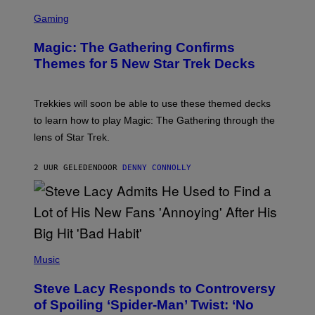
I
S
L
C
Gaming
M
R
M
E
A
Magic: The Gathering Confirms
E
G
N
Themes for 5 New Star Trek Decks
I
S
C
H
O
T
Trekkies will soon be able to use these themed decks
:
to learn how to play Magic: The Gathering through the
W
I
lens of Star Trek.
Z
A
R
2 UUR GELEDEN
DOOR
DENNY CONNOLLY
D
S
O
F
T
H
E
P
C
H
Music
O
O
A
T
S
Steve Lacy Responds to Controversy
O
T
B
of Spoiling ‘Spider-Man’ Twist: ‘No
Y