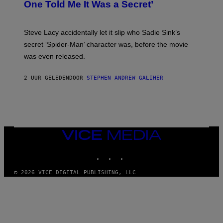
One Told Me It Was a Secret’
J
A
M
I
Steve Lacy accidentally let it slip who Sadie Sink’s
E
M
secret ‘Spider-Man’ character was, before the movie
C
was even released.
C
A
R
2 UUR GELEDEN
DOOR
STEPHEN ANDREW GALIHER
T
H
Y
/
G
E
T
T
VICE
Y
MEDIA
I
INSTAGRAM
TIKTOK
YOUTUBE
M
A
G
© 2026 VICE DIGITAL PUBLISHING, LLC
E
S