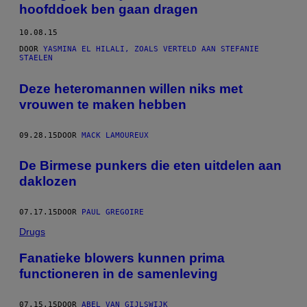
hoofddoek ben gaan dragen
10.08.15
DOOR
YASMINA EL HILALI, ZOALS VERTELD AAN STEFANIE
STAELEN
Deze heteromannen willen niks met
vrouwen te maken hebben
09.28.15
DOOR
MACK LAMOUREUX
De Birmese punkers die eten uitdelen aan
daklozen
07.17.15
DOOR
PAUL GREGOIRE
Drugs
Fanatieke blowers kunnen prima
functioneren in de samenleving
07.15.15
DOOR
ABEL VAN GIJLSWIJK