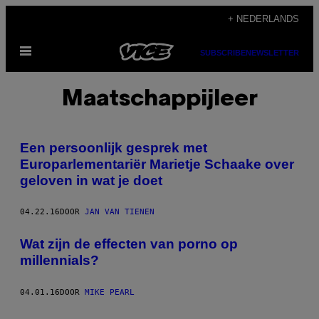
Ga
+ NEDERLANDS
naar
Open
de
SUBSCRIBE
NEWSLETTER
menu
inhoud
Maatschappijleer
Een persoonlijk gesprek met
Europarlementariër Marietje Schaake over
geloven in wat je doet
04.22.16
DOOR
JAN VAN TIENEN
Wat zijn de effecten van porno op
millennials?
04.01.16
DOOR
MIKE PEARL