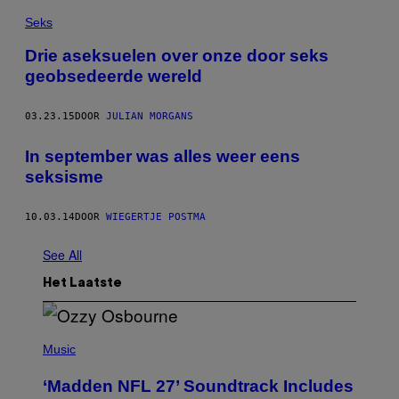
Seks
Drie aseksuelen over onze door seks
geobsedeerde wereld
03.23.15
DOOR
JULIAN MORGANS
In september was alles weer eens
seksisme
10.03.14
DOOR
WIEGERTJE POSTMA
See All
Het Laatste
P
H
Music
O
T
‘Madden NFL 27’ Soundtrack Includes
O