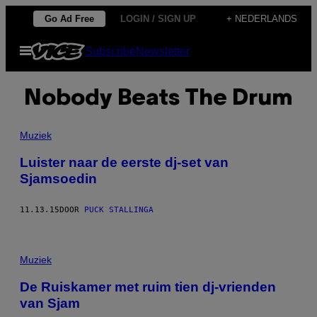
Ga
Go Ad Free
LOGIN / SIGN UP
+ NEDERLANDS
naar
Open
Subscribe
Newsletter
de
menu
inhoud
Nobody Beats The Drum
Muziek
Luister naar de eerste dj-set van
Sjamsoedin
11.13.15
DOOR
PUCK STALLINGA
Muziek
De Ruiskamer met ruim tien dj-vrienden
van Sjam