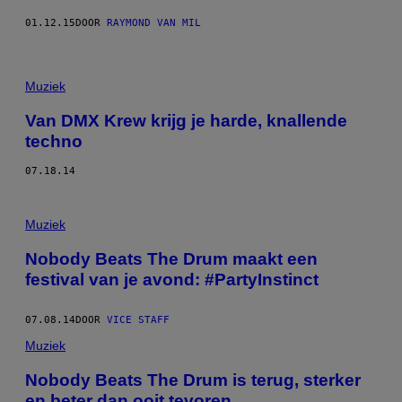
01.12.15
DOOR
RAYMOND VAN MIL
Muziek
Van DMX Krew krijg je harde, knallende
techno
07.18.14
Muziek
Nobody Beats The Drum maakt een
festival van je avond: #PartyInstinct
07.08.14
DOOR
VICE STAFF
Muziek
Nobody Beats The Drum is terug, sterker
en beter dan ooit tevoren