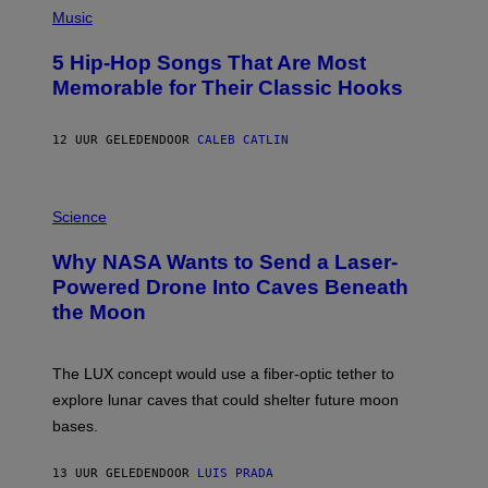
A
P
Music
H
O
5 Hip-Hop Songs That Are Most
T
O
Memorable for Their Classic Hooks
B
Y
S
12 UUR GELEDEN
DOOR
CALEB CATLIN
T
E
V
E
P
G
H
Science
R
O
A
T
Why NASA Wants to Send a Laser-
N
O
I
:
Powered Drone Into Caves Beneath
T
N
the Moon
Z
A
/
S
W
A
I
;
The LUX concept would use a fiber-optic tether to
R
D
E
R
explore lunar caves that could shelter future moon
I
P
M
bases.
I
A
X
G
E
E
13 UUR GELEDEN
DOOR
LUIS PRADA
L