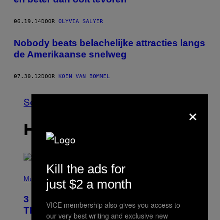
06.19.14
DOOR
OLYVIA SALYER
Nobody beats belachelijke attracties langs
de Amerikaanse snelweg
07.30.12
DOOR
KOEN VAN BOMMEL
See All
×
HET LAATSTE
Kill the ads for
P
H
Music
just $2 a month
O
T
3 No-Skip Pop Albums Turning 30
O
VICE membership also gives you access to
B
This Year
our very best writing and exclusive new
Y