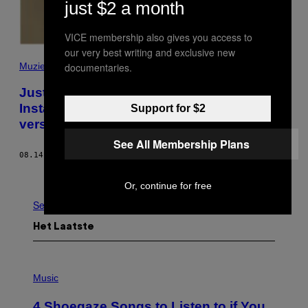
just $2 a month
VICE membership also gives you access to
our very best writing and exclusive new
documentaries.
Muziek
Justin Bieber probeerde tevergeefs via
Instagram een personal trainer te
Support for $2
versieren
See All Membership Plans
08.14.17
DOOR
NOISEY REDACTIE
Ouder
Or, continue for free
See All
Het Laatste
P
H
Music
O
T
4 Shoegaze Songs to Listen to if You
O