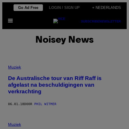
Ga
Go Ad Free
LOGIN / SIGN UP
+ NEDERLANDS
naar
Open
de
SUBSCRIBE
NEWSLETTER
menu
inhoud
Noisey News
Muziek
De Australische tour van Riff Raff is
afgelast na beschuldigingen van
verkrachting
06.01.18
DOOR
PHIL WITMER
Muziek