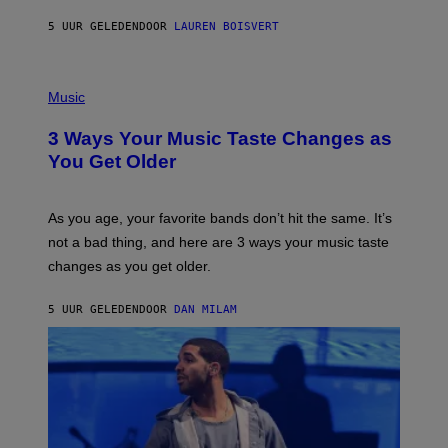
A
5 UUR GELEDEN
DOOR
LAUREN BOISVERT
N
U
C
C
P
I
H
Music
–
O
C
T
O
3 Ways Your Music Taste Changes as
O
R
I
You Get Older
B
L
I
L
S
U
/
S
As you age, your favorite bands don’t hit the same. It’s
C
T
O
not a bad thing, and here are 3 ways your music taste
R
R
A
changes as you get older.
B
T
I
I
S
O
5 UUR GELEDEN
DOOR
DAN MILAM
V
N
I
B
A
Y
G
I
E
A
T
N
T
W
Y
A
I
L