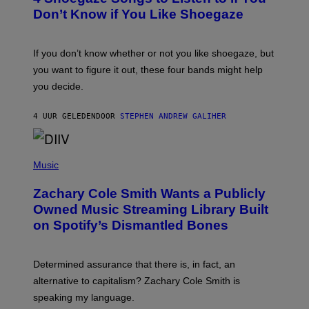
B
Don’t Know if You Like Shoegaze
Y
S
C
O
If you don’t know whether or not you like shoegaze, but
T
you want to figure it out, these four bands might help
T
L
you decide.
E
G
A
4 UUR GELEDEN
DOOR
STEPHEN ANDREW GALIHER
T
O
/
(
G
P
Music
E
H
T
O
T
Zachary Cole Smith Wants a Publicly
T
Y
O
I
Owned Music Streaming Library Built
B
M
on Spotify’s Dismantled Bones
Y
A
R
G
O
E
B
S
Determined assurance that there is, in fact, an
E
R
alternative to capitalism? Zachary Cole Smith is
T
speaking my language.
O
P