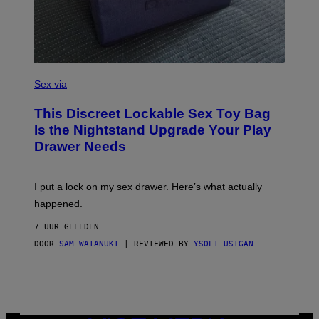
E
I
M
A
G
E
)
S
A
Sex via
M
W
This Discreet Lockable Sex Toy Bag
A
T
Is the Nightstand Upgrade Your Play
A
Drawer Needs
N
U
K
I
I put a lock on my sex drawer. Here’s what actually
F
O
happened.
R
V
7 UUR GELEDEN
I
C
DOOR
SAM WATANUKI
| REVIEWED BY
YSOLT USIGAN
E