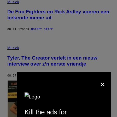
Muziek
De Foo Fighters en Rick Astley voeren een
bekende meme uit
08.21.17
DOOR
NOISEY STAFF
Muziek
Tyler, The Creator vertelt in een nieuw
interview over z’n eerste vriendje
08.17.17
DOOR
LAWRENCE BURNEY
×
Kill the ads for