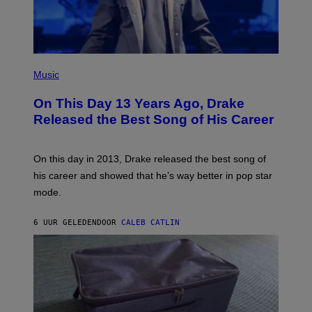
M
D
A
I
G
E
E
/
S
G
)
E
(
T
P
Music
T
H
Y
O
I
On This Day 13 Years Ago, Drake
T
M
O
Released the Best Song of His Career
A
B
G
Y
E
G
S
A
On this day in 2013, Drake released the best song of
R
his career and showed that he’s way better in pop star
Y
G
mode.
E
R
S
6 UUR GELEDEN
DOOR
CALEB CATLIN
H
O
F
F
/
W
I
R