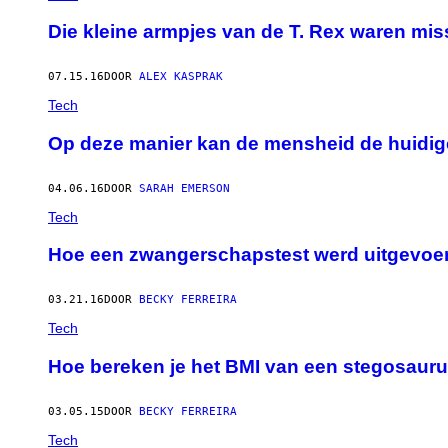
Die kleine armpjes van de T. Rex waren mis
07.15.16
DOOR
ALEX KASPRAK
Tech
Op deze manier kan de mensheid de huidig
04.06.16
DOOR
SARAH EMERSON
Tech
Hoe een zwangerschapstest werd uitgevoerd 
03.21.16
DOOR
BECKY FERREIRA
Tech
Hoe bereken je het BMI van een stegosaur
03.05.15
DOOR
BECKY FERREIRA
Tech