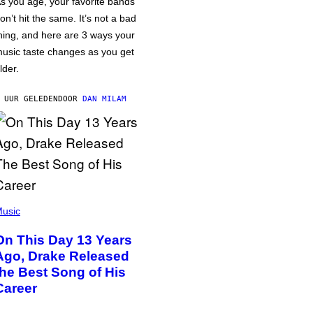
s you age, your favorite bands
on’t hit the same. It’s not a bad
hing, and here are 3 ways your
usic taste changes as you get
lder.
 UUR GELEDEN
DOOR
DAN MILAM
usic
On This Day 13 Years
Ago, Drake Released
the Best Song of His
Career