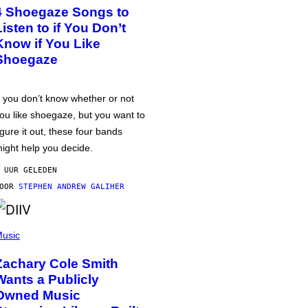
4 Shoegaze Songs to
Listen to if You Don’t
Know if You Like
Shoegaze
f you don’t know whether or not
ou like shoegaze, but you want to
igure it out, these four bands
ight help you decide.
 UUR GELEDEN
DOOR
STEPHEN ANDREW GALIHER
usic
Zachary Cole Smith
Wants a Publicly
Owned Music