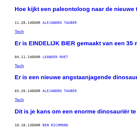
​Hoe kijkt een paleontoloog naar de nieuwe 
11.28.14
DOOR
ALEJANDRO TAUBER
Tech
Er is EINDELIJK BIER gemaakt van een 35 m
04.11.14
DOOR
LEANDER ROET
Tech
Er is een nieuwe angstaanjagende dinosau
03.20.14
DOOR
ALEJANDRO TAUBER
Tech
Dit is je kans om een enorme dinosauriër t
10.18.13
DOOR
BEN RICHMOND