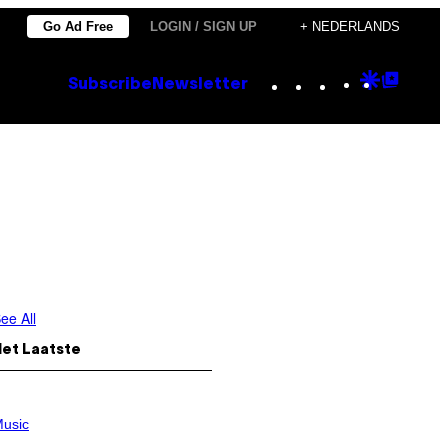
Go Ad Free
LOGIN / SIGN UP
+ NEDERLANDS
Instagram
TikTok
YouTube
Google
Goog
Subscribe
Newsletter
Discove
Top
Posts
ee All
Het Laatste
usic