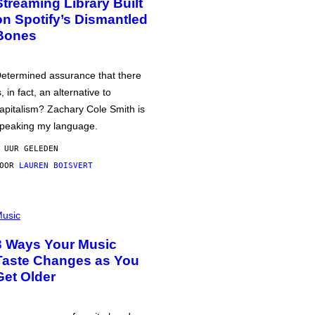
Streaming Library Built
on Spotify’s Dismantled
Bones
etermined assurance that there
s, in fact, an alternative to
apitalism? Zachary Cole Smith is
peaking my language.
 UUR GELEDEN
DOOR
LAUREN BOISVERT
usic
3 Ways Your Music
Taste Changes as You
Get Older