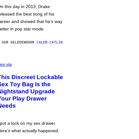
n this day in 2013, Drake
eleased the best song of his
areer and showed that he’s way
etter in pop star mode.
 UUR GELEDEN
DOOR
CALEB CATLIN
ex via
This Discreet Lockable
Sex Toy Bag Is the
Nightstand Upgrade
Your Play Drawer
Needs
 put a lock on my sex drawer.
ere’s what actually happened.