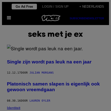
Ga
Go Ad Free
LOGIN / SIGN UP
+ NEDERLANDS
naar
Open
de
SUBSCRIBE
NEWSLETTER
menu
inhoud
seks met je ex
Single zijn wordt pas leuk na een jaar
12.12.17
DOOR
JULIAN MORGANS
Platonisch samen slapen is eigenlijk ook
gewoon vreemdgaan
08.30.16
DOOR
LAUREN OYLER
Identiteit