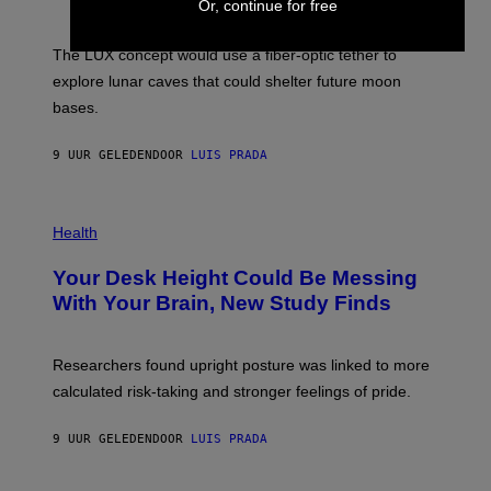
Or, continue for free
/
S
W
A
I
;
The LUX concept would use a fiber-optic tether to
R
D
E
R
explore lunar caves that could shelter future moon
I
P
M
bases.
I
A
X
G
E
E
9 UUR GELEDEN
DOOR
LUIS PRADA
L
)
/
G
E
P
T
H
Health
T
O
Y
T
I
Your Desk Height Could Be Messing
O
M
:
With Your Brain, New Study Finds
A
B
G
A
E
T
S
U
Researchers found upright posture was linked to more
H
calculated risk-taking and stronger feelings of pride.
A
N
T
9 UUR GELEDEN
DOOR
LUIS PRADA
O
K
E