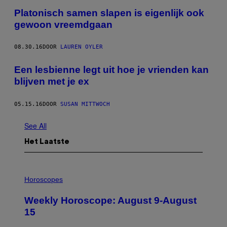
Platonisch samen slapen is eigenlijk ook
gewoon vreemdgaan
08.30.16
DOOR
LAUREN OYLER
Een lesbienne legt uit hoe je vrienden kan
blijven met je ex
05.15.16
DOOR
SUSAN MITTWOCH
See All
Het Laatste
I
L
Horoscopes
L
U
Weekly Horoscope: August 9-August
S
T
15
R
A