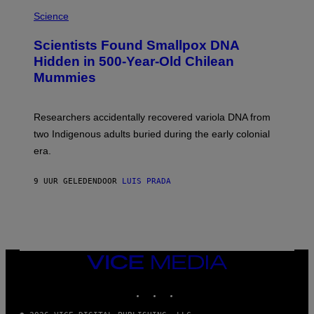
R
A
/
M
Science
G
U
E
C
Scientists Found Smallpox DNA
T
H
T
,
Hidden in 500-Year-Old Chilean
Y
M
I
Mummies
U
M
C
A
H
G
O
Researchers accidentally recovered variola DNA from
E
L
S
D
two Indigenous adults buried during the early colonial
E
era.
R
C
H
9 UUR GELEDEN
DOOR
LUIS PRADA
I
L
E
A
N
M
U
M
VICE
M
MEDIA
Y
INSTAGRAM
TIKTOK
YOUTUBE
T
H
A