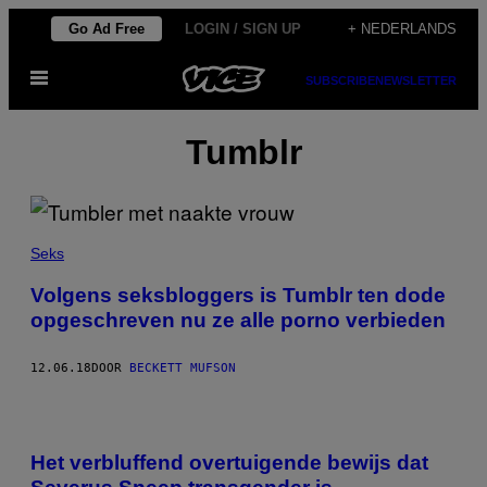
Ga
Go Ad Free
LOGIN / SIGN UP
+ NEDERLANDS
naar
Open
de
SUBSCRIBE
NEWSLETTER
menu
inhoud
Tumblr
Seks
Volgens seksbloggers is Tumblr ten dode
opgeschreven nu ze alle porno verbieden
12.06.18
DOOR
BECKETT MUFSON
Het verbluffend overtuigende bewijs dat