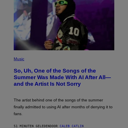
(
P
Music
H
O
So, Uh, One of the Songs of the
T
O
Summer Was Made With AI After All—
B
and the Artist Is Not Sorry
Y
T
I
M
The artist behind one of the songs of the summer
M
O
finally admitted to using AI after months of denying it to
S
fans.
E
N
F
51 MINUTEN GELEDEN
DOOR
CALEB CATLIN
E