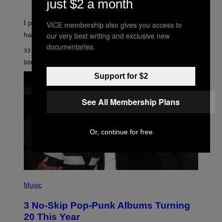
just $2 a month
U
K
I
I put a lock on my sex drawer. Here’s what actually
VICE membership also gives you access to
F
O
our very best writing and exclusive new
happened.
R
documentaries.
V
33 MINUTEN GELEDEN
I
C
DOOR
SAM WATANUKI
| REVIEWED BY
YSOLT USIGAN
E
Support for $2
See All Membership Plans
Or, continue for free
P
H
Music
O
T
3 No-Skip Pop-Punk Albums Turning
O
B
20 This Year
Y