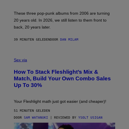
S
C
O
These three pop-punk albums from 2006 are turning
T
20 years old. In 2026, we still listen to them front to
T
G
back, 20 years later.
R
I
E
39 MINUTEN GELEDEN
DOOR
DAN MILAM
S
/
G
F
E
L
Sex via
T
E
T
S
Y
How To Stack Fleshlight’s Mix &
H
I
L
M
Match, Build Your Own Combo Sales
I
A
Up To 30%
G
G
H
E
T
S
Your Fleshlight math just got easier (and cheaper)!
51 MINUTEN GELEDEN
DOOR
SAM WATANUKI
| REVIEWED BY
YSOLT USIGAN