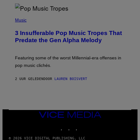
L
D
E
(
R
P
Music
/
H
G
O
E
3 Insufferable Pop Music Tropes That
T
T
O
Predate the Gen Alpha Melody
T
B
Y
Y
I
M
M
A
Featuring some of the worst Millennial-era offenses in
A
R
G
pop music clichés.
C
E
B
S
R
)
2 UUR GELEDEN
DOOR
LAUREN BOISVERT
O
U
S
S
E
L
Y
/
VICE
R
MEDIA
E
INSTAGRAM
TIKTOK
YOUTUBE
D
F
E
© 2026 VICE DIGITAL PUBLISHING, LLC