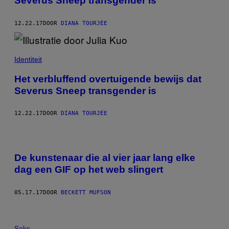
Severus Sneep transgender is
12.22.17
DOOR
DIANA TOURJÉE
Identiteit
Het verbluffend overtuigende bewijs dat
Severus Sneep transgender is
12.22.17
DOOR
DIANA TOURJÉE
De kunstenaar die al vier jaar lang elke
dag een GIF op het web slingert
05.17.17
DOOR
BECKETT MUFSON
Seks