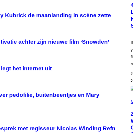
T
O
B
ey Kubrick de maanlanding in scène zette
Y
S
C
O
T
T
tivatie achter zijn nieuwe film ‘Snowden’
L
I
E
y
G
A
f
T
O
m
gt het internet uit
/
G
8
E
T
T
Y
er pedofilie, buitenbeentjes en Mary
I
(
M
P
M
A
H
G
O
E
T
S
O
B
sprek met regisseur Nicolas Winding Refn
Y
R