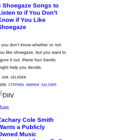
4 Shoegaze Songs to
Listen to if You Don’t
Know if You Like
Shoegaze
f you don’t know whether or not
ou like shoegaze, but you want to
igure it out, these four bands
ight help you decide.
 UUR GELEDEN
DOOR
STEPHEN ANDREW GALIHER
usic
Zachary Cole Smith
Wants a Publicly
Owned Music