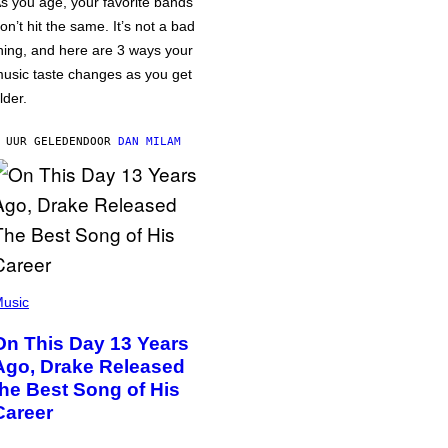
s you age, your favorite bands
on’t hit the same. It’s not a bad
hing, and here are 3 ways your
usic taste changes as you get
lder.
 UUR GELEDEN
DOOR
DAN MILAM
usic
On This Day 13 Years
Ago, Drake Released
the Best Song of His
Career