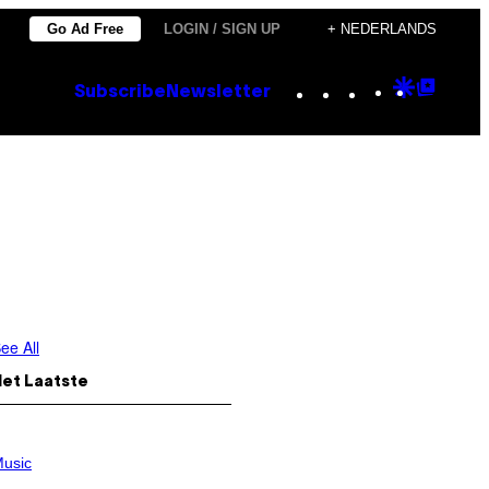
Go Ad Free
LOGIN / SIGN UP
+ NEDERLANDS
Instagram
TikTok
YouTube
Google
Goog
Subscribe
Newsletter
Discove
Top
Posts
ee All
Het Laatste
usic