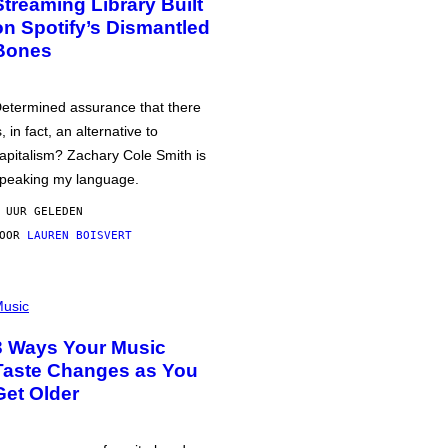
Streaming Library Built
on Spotify’s Dismantled
Bones
etermined assurance that there
s, in fact, an alternative to
apitalism? Zachary Cole Smith is
peaking my language.
 UUR GELEDEN
DOOR
LAUREN BOISVERT
usic
3 Ways Your Music
Taste Changes as You
Get Older