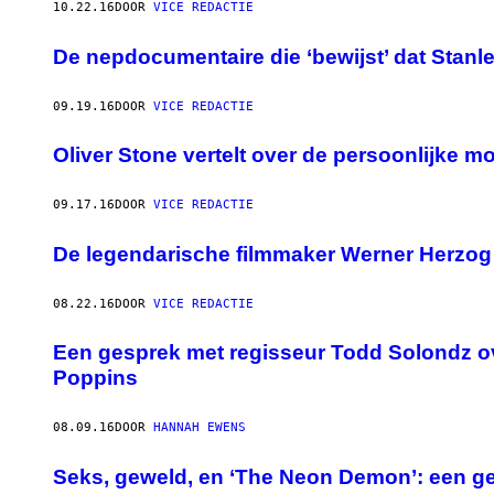
10.22.16
DOOR
VICE REDACTIE
De nepdocumentaire die ‘bewijst’ dat Stanl
09.19.16
DOOR
VICE REDACTIE
Oliver Stone vertelt over de persoonlijke mo
09.17.16
DOOR
VICE REDACTIE
De legendarische filmmaker Werner Herzog le
08.22.16
DOOR
VICE REDACTIE
Een gesprek met regisseur Todd Solondz ov
Poppins
08.09.16
DOOR
HANNAH EWENS
Seks, geweld, en ‘The Neon Demon’: een ge