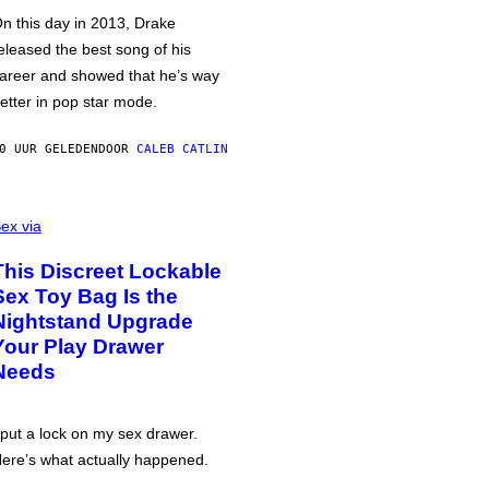
n this day in 2013, Drake
eleased the best song of his
areer and showed that he’s way
etter in pop star mode.
0 UUR GELEDEN
DOOR
CALEB CATLIN
ex via
This Discreet Lockable
Sex Toy Bag Is the
Nightstand Upgrade
Your Play Drawer
Needs
 put a lock on my sex drawer.
ere’s what actually happened.