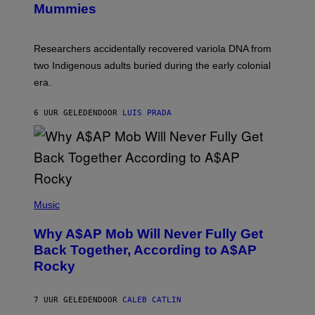
I
Mummies
U
M
C
A
H
G
O
Researchers accidentally recovered variola DNA from
E
L
S
D
two Indigenous adults buried during the early colonial
E
era.
R
C
H
6 UUR GELEDEN
DOOR
LUIS PRADA
I
L
E
A
N
M
U
M
(
M
P
Music
Y
H
T
O
H
Why A$AP Mob Will Never Fully Get
T
A
O
Back Together, According to A$AP
N
B
T
Rocky
Y
H
N
O
O
S
A
7 UUR GELEDEN
DOOR
CALEB CATLIN
E
M
I