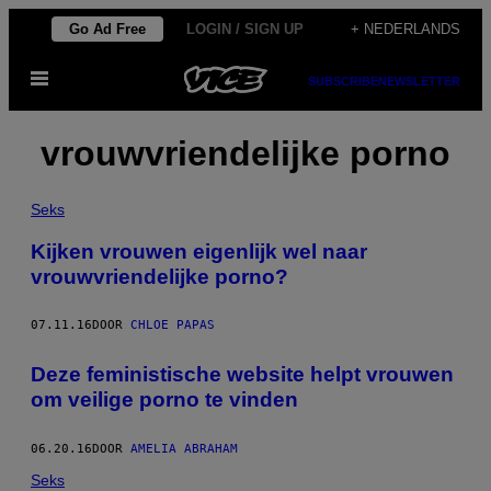
Ga
Go Ad Free
LOGIN / SIGN UP
+ NEDERLANDS
naar
Open
de
SUBSCRIBE
NEWSLETTER
menu
inhoud
vrouwvriendelijke porno
Seks
Kijken vrouwen eigenlijk wel naar
vrouwvriendelijke porno?
07.11.16
DOOR
CHLOE PAPAS
Deze feministische website helpt vrouwen
om veilige porno te vinden
06.20.16
DOOR
AMELIA ABRAHAM
Seks