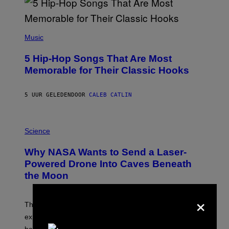
(
P
Music
H
O
5 Hip-Hop Songs That Are Most
T
O
Memorable for Their Classic Hooks
B
Y
S
5 UUR GELEDEN
DOOR
CALEB CATLIN
T
E
V
E
P
G
H
Science
R
O
A
T
Why NASA Wants to Send a Laser-
N
O
I
:
Powered Drone Into Caves Beneath
T
N
the Moon
Z
A
/
S
W
A
×
I
;
The LUX concept would use a fiber-optic tether to
R
D
E
R
explore lunar caves that could shelter future moon
I
P
M
bases.