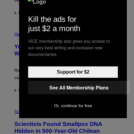
I
A
X
G
E
E
6 UUR GELEDEN
DOOR
LUIS PRADA
L
Kill the ads for
)
/
G
just $2 a month
E
P
T
H
Health
T
O
VICE membership also gives you access to
Y
T
I
Your Desk Height Could Be Messing
our very best writing and exclusive new
O
M
:
With Your Brain, New Study Finds
documentaries.
A
B
G
A
E
T
S
U
Researchers found upright posture was linked to more
Support for $2
H
calculated risk-taking and stronger feelings of pride.
A
N
See All Membership Plans
T
6 UUR GELEDEN
DOOR
LUIS PRADA
O
K
E
Or, continue for free
R
A
/
M
Science
G
U
E
C
Scientists Found Smallpox DNA
T
H
T
,
Hidden in 500-Year-Old Chilean
Y
M