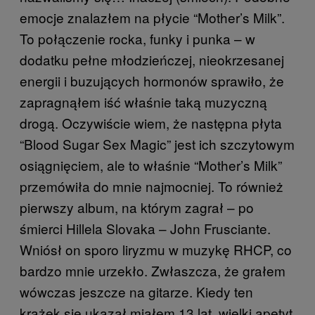
emocje znalazłem na płycie “Mother’s Milk”.
To połączenie rocka, funky i punka – w
dodatku pełne młodzieńczej, nieokrzesanej
energii i buzujących hormonów sprawiło, że
zapragnąłem iść właśnie taką muzyczną
drogą. Oczywiście wiem, że następna płyta
“Blood Sugar Sex Magic” jest ich szczytowym
osiągnięciem, ale to właśnie “Mother’s Milk”
przemówiła do mnie najmocniej. To również
pierwszy album, na którym zagrał – po
śmierci Hillela Slovaka – John Frusciante.
Wniósł on sporo liryzmu w muzykę RHCP, co
bardzo mnie urzekło. Zwłaszcza, że grałem
wówczas jeszcze na gitarze. Kiedy ten
krążek się ukazał miałem 13 lat, wielki apetyt