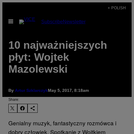
Skip
+ POLISH
to
Open
Subscribe
Newsletter
content
Menu
10 najważniejszych
płyt: Wojtek
Mazolewski
By
Artur Szklarczyk
May 5, 2017, 8:18am
Share:
Genialny muzyk, fantastyczny rozmówca i
dobry człowiek. Spotkanie z Wojtkiem