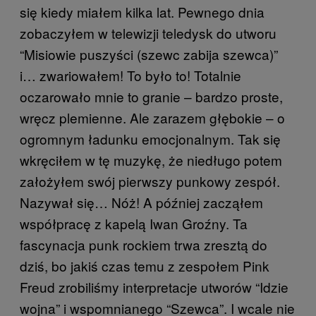
się kiedy miałem kilka lat. Pewnego dnia
zobaczyłem w telewizji teledysk do utworu
“Misiowie puszyści (szewc zabija szewca)”
i… zwariowałem! To było to! Totalnie
oczarowało mnie to granie – bardzo proste,
wręcz plemienne. Ale zarazem głębokie – o
ogromnym ładunku emocjonalnym. Tak się
wkręciłem w tę muzykę, że niedługo potem
założyłem swój pierwszy punkowy zespół.
Nazywał się… Nóż! A później zacząłem
współpracę z kapelą Iwan Groźny. Ta
fascynacja punk rockiem trwa zresztą do
dziś, bo jakiś czas temu z zespołem Pink
Freud zrobiliśmy interpretacje utworów “Idzie
wojna” i wspomnianego “Szewca”. I wcale nie