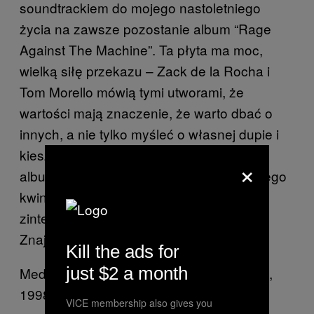
soundtrackiem do mojego nastoletniego
życia na zawsze pozostanie album “Rage
Against The Machine”. Ta płyta ma moc,
wielką siłę przekazu – Zack de la Rocha i
Tom Morello mówią tymi utworami, że
wartości mają znaczenie, że warto dbać o
innych, a nie tylko myśleć o własnej dupie i
kieszeni. Więc kiedy okazało się, że jest
×
album bardzo ważny dla muzyków z mojego
kwintetu, to sięgnęliśmy po “Bombtrack” i
zinterpretowaliśmy go na swój sposób.
Znajdziecie go na płycie “Polka”.
Kill the ads for
just $2 a month
Medeski Martin & Wood “Combustication”,
1998
VICE membership also gives you