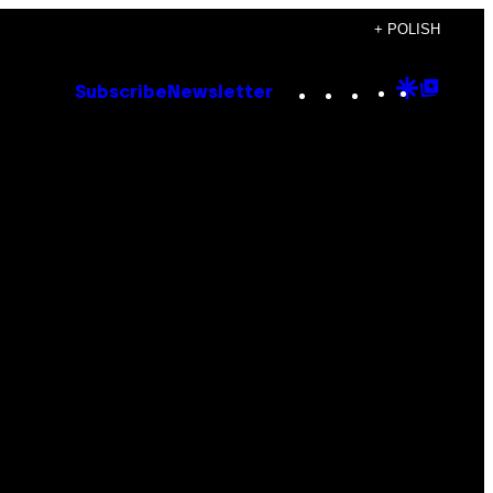
+ POLISH
Instagram
TikTok
YouTube
Google
Goog
Subscribe
Newsletter
Discove
Top
Posts