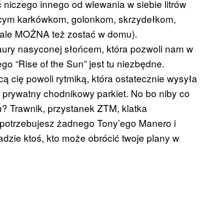
ć niczego innego od wlewania w siebie litrów
czącym karkówkom, golonkom, skrzydełkom,
 ale MOŻNA też zostać w domu).
ury nasyconej słońcem, która pozwoli nam w
o “Rise of the Sun” jest tu niezbędne.
ą cię powoli rytmiką, która ostatecznie wysyła
j prywatny chodnikowy parkiet. No bo niby co
? Trawnik, przystanek ZTM, klatka
otrzebujesz żadnego Tony’ego Manero i
dzie ktoś, kto może obrócić twoje plany w