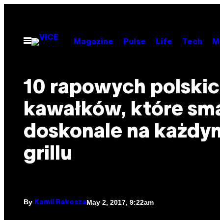
Skip
to
content
Open
Magazine
Pulse
Life
Tech
M
Menu
10 rapowych polski
kawałków, które sm
doskonale na każdy
grillu
By
May 2, 2017, 9:22am
Kamil Rakosza