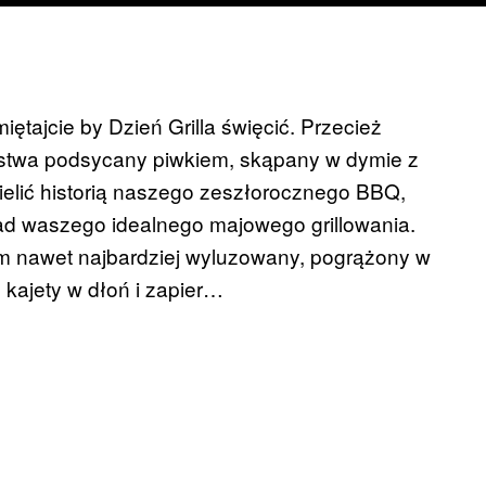
ętajcie by Dzień Grilla święcić. Przecież
istwa podsycany piwkiem, skąpany w dymie z
ielić historią naszego zeszłorocznego BBQ,
ad waszego idealnego majowego grillowania.
 wam nawet najbardziej wyluzowany, pogrążony w
 kajety w dłoń i zapier…