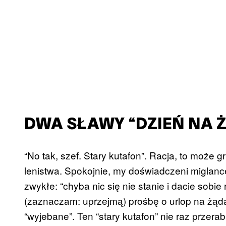
DWA SŁAWY “DZIEŃ NA 
“No tak, szef. Stary kutafon”. Racja, to może 
lenistwa. Spokojnie, my doświadczeni miglan
zwykłe: “chyba nic się nie stanie i dacie sobi
(zaznaczam: uprzejmą) prośbę o urlop na żąd
“wyjebane”. Ten “stary kutafon” nie raz przera