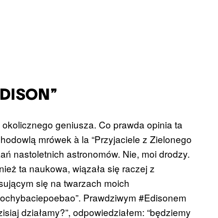
EDISON”
 okolicznego geniusza. Co prawda opinia ta
hodowlą mrówek à la “Przyjaciele z Zielonego
ń nastoletnich astronomów. Nie, moi drodzy.
nież ta naukowa, wiązała się raczej z
sującym się na twarzach moich
 “nochybaciepoebao”. Prawdziwym #Edisonem
dzisiaj działamy?”, odpowiedziałem: “będziemy