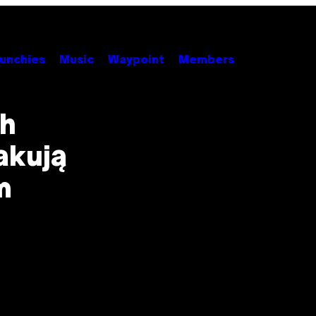
unchies
Music
Waypoint
Members
ch
akują
m