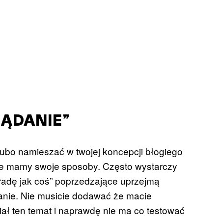
ŻĄDANIE”
grubo namieszać w twojej koncepcji błogiego
ce mamy swoje sposoby. Często wystarczy
e radę jak coś” poprzedzające uprzejmą
anie. Nie musicie dodawać że macie
biał ten temat i naprawdę nie ma co testować