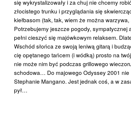
się wykrystalizowały i za chuj nie chcemy robi
złocistego trunku i przyglądania się skwier
kiełbasom (tak, tak, wiem że można warzywa,
Potrzebujemy jeszcze pogody, sympatycznej a
pełni cieszyć się majówkowym relaksem. Dlateg
Wschód słońca ze swoją leniwą gitarą i budząc
cię opętanego tańcem (i wódką) prosto na twó
nie może nim być podczas grillowego wieczoru
schodowa… Do majowego Odyssey 2001 nie p
Stephanie Mangano. Jest jednak coś, a w zasa
pył…