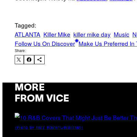
Tagged:
ATLANTA
Killer Mike
killer mike day
Music
N
Follow Us On Discover
Make Us Preferred In 
Share:
MORE
FROM VICE
(PHOTO BY EBET ROBERTS/REDFERNS)