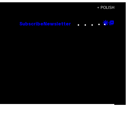
+ POLISH
Instagram
TikTok
YouTube
Google
Goog
Subscribe
Newsletter
Discove
Top
Posts