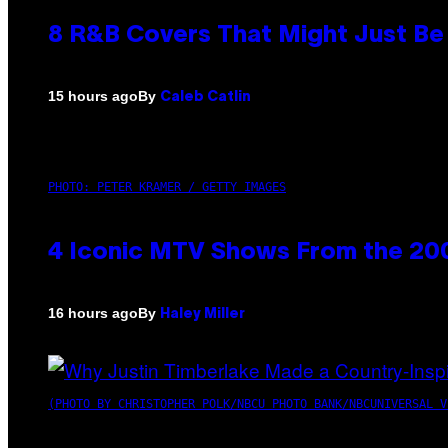
8 R&B Covers That Might Just Be 
By
15 hours ago
Caleb Catlin
PHOTO: PETER KRAMER / GETTY IMAGES
4 Iconic MTV Shows From the 200
By
16 hours ago
Haley Miller
(PHOTO BY CHRISTOPHER POLK/NBCU PHOTO BANK/NBCUNIVERSAL V