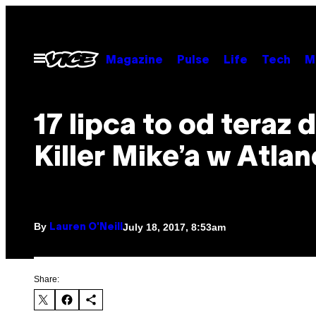
Skip
to
content
Open
Magazine
Pulse
Life
Tech
M
Menu
17 lipca to od teraz 
Killer Mike’a w Atlan
By
July 18, 2017, 8:53am
Lauren O'Neill
Share: