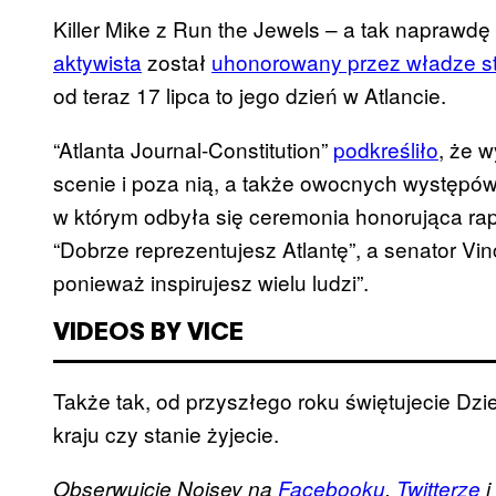
Killer Mike z Run the Jewels – a tak naprawdę
aktywista
został
uhonorowany przez władze s
od teraz 17 lipca to jego dzień w Atlancie.
“Atlanta Journal-Constitution”
podkreśliło
, że w
scenie i poza nią, a także owocnych występów
w którym odbyła się ceremonia honorująca ra
“Dobrze reprezentujesz Atlantę”, a senator Vin
ponieważ inspirujesz wielu ludzi”.
VIDEOS BY VICE
Także tak, od przyszłego roku świętujecie Dzień
kraju czy stanie żyjecie.
Obserwujcie Noisey na
Facebooku
,
Twitterze
i