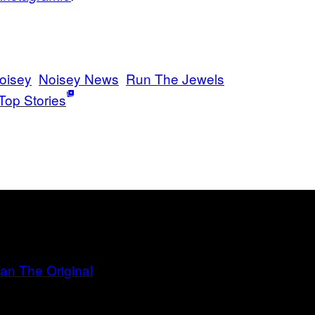
oisey
Noisey News
Run The Jewels
Top Stories