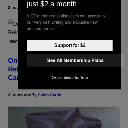
just $2 a month
2 hours ago
By
Dan Milam
VICE membership also gives you access to
our very best writing and exclusive new
documentaries.
(PHOTO BY GARY GERSHOFF/WIREIMAGE)
Support for $2
On This Day 13 Years Ago, Drake
See All Membership Plans
Released the Best Song of His
Career
Or, continue for free
3 hours ago
By
Caleb Catlin