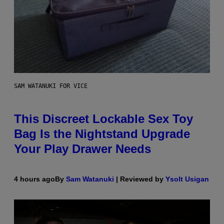
SAM WATANUKI FOR VICE
This Discreet Lockable Sex Toy
Bag Is the Nightstand Upgrade
Your Play Drawer Needs
4 hours ago
By
Sam Watanuki
| Reviewed by
Ysolt Usigan