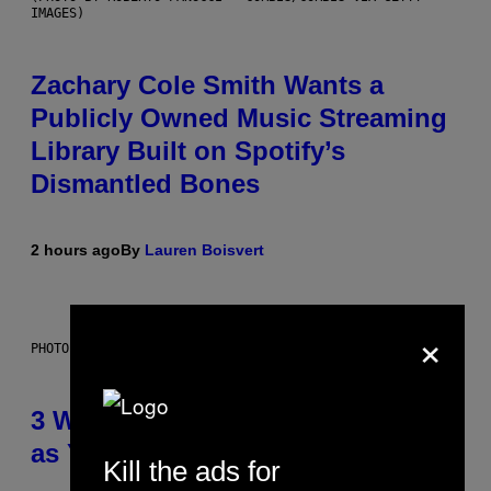
IMAGES)
Zachary Cole Smith Wants a
Publicly Owned Music Streaming
Library Built on Spotify’s
Dismantled Bones
2 hours ago
By
Lauren Boisvert
×
PHOTO ILLUSTRATION BY IAN WALDIE/GETTY IMAGES
3 Ways Your Music Taste Changes
as You Get Older
Kill the ads for