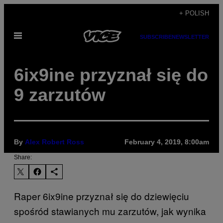
Skip
+ POLISH
to
Open
content
SUBSCRIBE
NEWSLETTER
Menu
6ix9ine przyznał się do
9 zarzutów
By
Alex Robert Ross
February 4, 2019, 8:00am
Share:
Raper 6ix9ine przyznał się do dziewięciu
spośród stawianych mu zarzutów, jak wynika