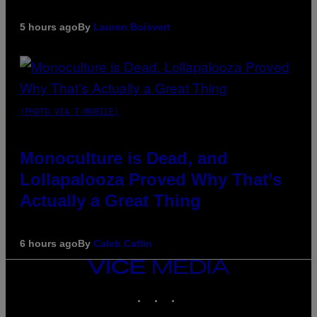
5 hours ago
By
Lauren Boisvert
(PHOTO VIA T-MOBILE)
Monoculture is Dead, and
Lollapalooza Proved Why That’s
Actually a Great Thing
6 hours ago
By
Caleb Catlin
VICE
MEDIA
INSTAGRAM
TIKTOK
YOUTUBE