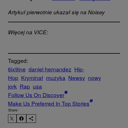
Artykuł pierwotnie ukazał się na Noisey
Więcej na VICE:
Tagged:
6ix9ine
daniel hernandez
Hip-
Hop
Kryminał
muzyka
Newsy
nowy
jork
Rap
usa
Follow Us On Discover
Make Us Preferred In Top Stories
Share: