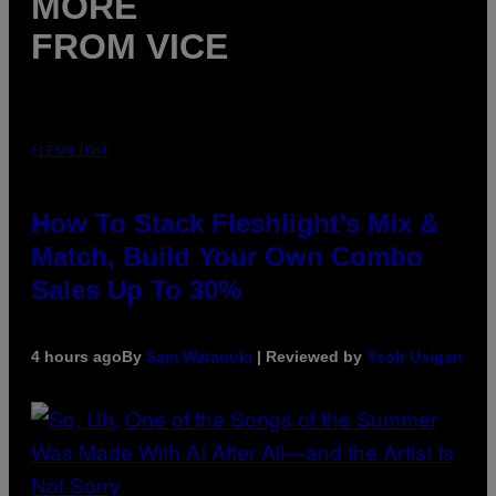
MORE
FROM VICE
FLESHLIGHT
How To Stack Fleshlight’s Mix &
Match, Build Your Own Combo
Sales Up To 30%
4 hours ago
By
Sam Watanuki
| Reviewed by
Ysolt Usigan