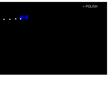
+ POLISH
Instagram
TikTok
YouTube
Google
Google
Discover
Top
Posts