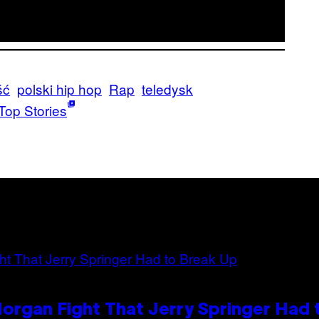
ść
polski hip hop
Rap
teledysk
Top Stories
organ Fight That Jerry Springer Had 