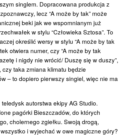
erwszym singlem. Dopracowana produkcja z
rozpoznawczy, lecz “A może by tak” może
nicznej beki jak we wspomnianym już
przechwałek w stylu “Człowieka Sztosa”. To
naczej określić wersy w stylu “A może by tak
stek otwiera numer, czy “A może by tak
zetę i nigdy nie wrócić/ Duszę się w duszy”,
 czy taka zmiana klimatu będzie
w – to dopiero pierwszy singiel, więc nie ma
 teledysk autorstwa ekipy AG Studio.
one pagórki Bieszczadów, do których
go, cholernego zgiełku. Swoją drogą,
ć to wszystko i wyjechać w owe magiczne góry?