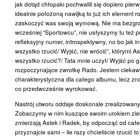
jak dotąd chłopaki pochwalili się dopiero pi
idealnie położoną nawijką to już ich element 
zaskoczyć was swoją wymową. Nie ma bezgra
wcześniej “Sportowcu”, nie usłyszymy tu też 
refleksyjny numer, introspektywny, no bo jak i
wszystko rzucić/ Wyjść, nie wrócić”, którymi A
wszystko rzucić?/ Tata mnie uczył/ Wyjść po ga
rozpoczynające zwrotkę Rado. Jestem ciekaw,
charakterystyczna dla całego albumu, lecz znó
co przedwcześnie wyrokować.
Nastrój utworu oddaje doskonale zrealizowany
Zobaczymy w nim kuszące swoim urokiem ziel
zmierzają Astek i Radek, by odpocząć od całe
przyznajcie sami – ile razy chcieliście rzuci