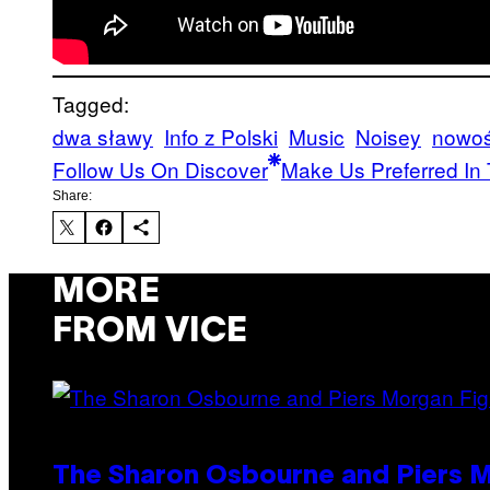
Tagged:
dwa sławy
Info z Polski
Music
Noisey
nowo
Follow Us On Discover
Make Us Preferred In 
Share:
MORE
FROM VICE
The Sharon Osbourne and Piers M