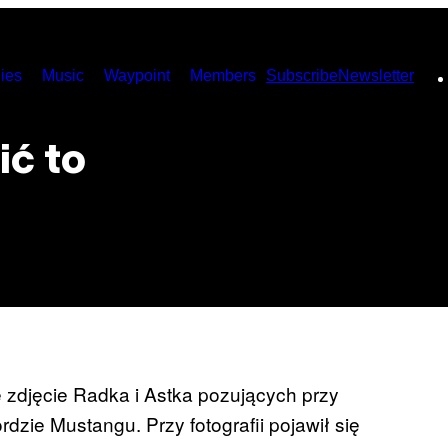
ies
Music
Waypoint
Members
Subscribe
Newsletter
ić to
 zdjęcie Radka i Astka pozujących przy
zie Mustangu. Przy fotografii pojawił się