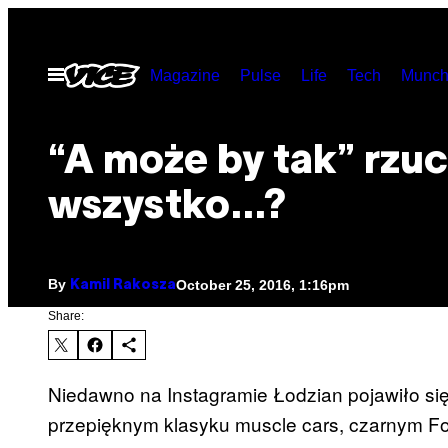
Skip
to
Open
Magazine
Pulse
Life
Tech
Munch
content
Menu
“A może by tak” rzuc
wszystko…?
By
October 25, 2016, 1:16pm
Kamil Rakosza
Share:
Niedawno na Instagramie Łodzian pojawiło się
przepięknym klasyku muscle cars, czarnym Ford