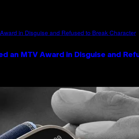
ed an MTV Award in Disguise and Ref