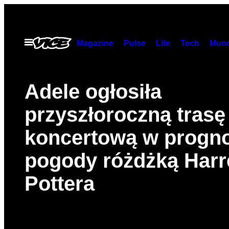
Skip
to
content
Open
Magazine
Pulse
Life
Tech
Munc
Menu
Adele ogłosiła
przyszłoroczną trasę
koncertową w progno
pogody różdżką Har
Pottera