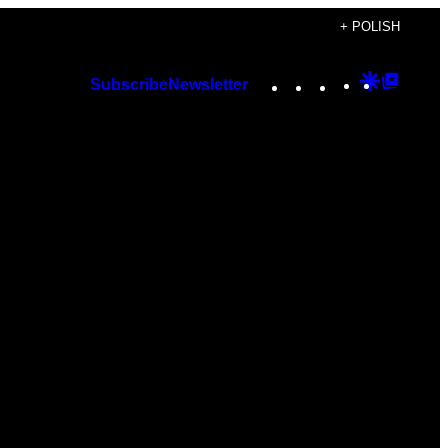
+ POLISH
Instagram
TikTok
YouTube
Google
Googl
Subscribe
Newsletter
Discover
Top
Posts