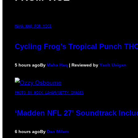
MAHA HAQ FOR VICE
Cycling Frog’s Tropical Punch THC 
5 hours ago
By
Maha Haq
| Reviewed by
Ysolt Usigan
PHOTO BY NICK LAHAM/GETTY IMAGES
‘Madden NFL 27’ Soundtrack Includ
6 hours ago
By
Dan Milam