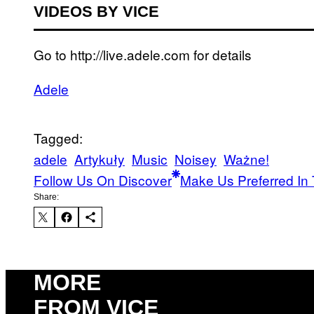
VIDEOS BY VICE
Go to http://live.adele.com for details
Adele
Tagged:
adele
Artykuły
Music
Noisey
Ważne!
Follow Us On Discover
Make Us Preferred In 
Share:
MORE
FROM VICE