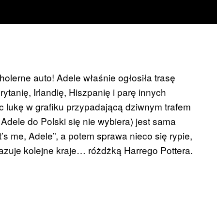
 cholerne auto! Adele właśnie ogłosiła trasę
ytanię, Irlandię, Hiszpanię i parę innych
c lukę w grafiku przypadającą dziwnym trafem
 Adele do Polski się nie wybiera) jest sama
t’s me, Adele”, a potem sprawa nieco się rypie,
zuje kolejne kraje… różdżką Harrego Pottera.